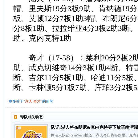
帽、里夫斯19分3板9助、肯纳德19分
板、艾顿12分7板1助3帽、布朗尼6
分8板1助、拉拉维亚4分3板2助3断
助、克内克特1助
奇才（17-58）：莱利20分2板2助
助、武克切维奇14分3板1助4断、特雷
断、吉尔11分5板1助、哈迪11分5板
断、卡林顿5分1板7助、库珀3分2板
更多关于"
湖人
奇才
"的新闻
球队相关动态
队记:湖人将布朗尼&克内克特等下放至南湾
据湖人队记RyanWard报道，湖人今日将布朗尼、克