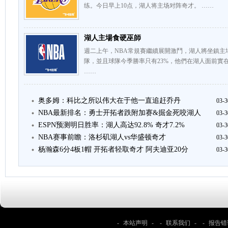
练。今日早上10点，湖人将主场对阵奇才。 ……
湖人主場食硬巫師
週二上午，NBA常規賽繼續展開激鬥，湖人將坐鎮主
隊，並且球隊今季勝率只有23%，他們在湖人面前實
……
奥多姆：科比之所以伟大在于他一直追赶乔丹
03-3
NBA最新排名：勇士开拓者跌附加赛&掘金死咬湖人
03-3
ESPN预测明日胜率：湖人高达92.8% 奇才7.2%
03-3
NBA赛事前瞻：洛杉矶湖人vs华盛顿奇才
03-3
杨瀚森6分4板1帽 开拓者轻取奇才 阿夫迪亚20分
03-3
-
本站声明
- -
联系我们
- -
报告错