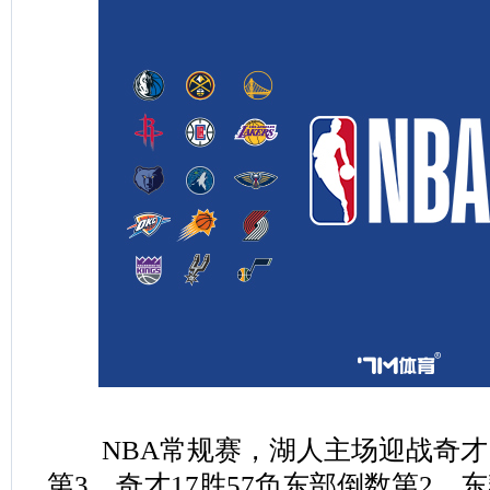
NBA常规赛，湖人主场迎战奇才。
第3，奇才17胜57负东部倒数第2。