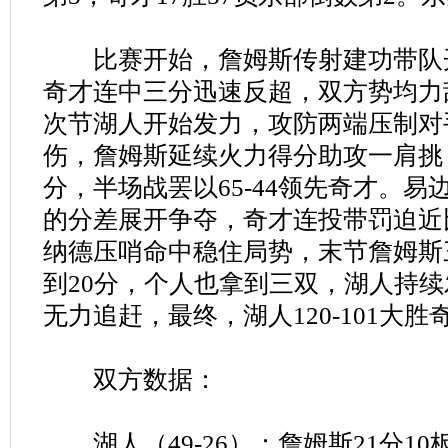
比赛开始，詹姆斯传射建功带队开局
奇才连中三分迅速反超，双方势均力
次节湖人开始发力，攻防两端压制对
伤，詹姆斯延续火力得分助攻一肩挑
分，半场战罢以65-44领先奇才。易
的分差展开争夺，奇才连投带罚迫近
纳德压哨命中稳住局势，末节詹姆斯
到20分，个人也拿到三双，湖人持
无力追赶，最终，湖人120-101大
双方数据：
湖人（49-26）：詹姆斯21分10板