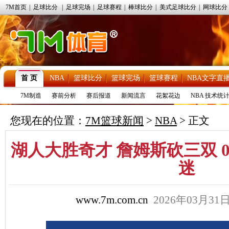
7M首页
|
足球比分
|
足球完场
|
足球赛程
|
棒球比分
|
美式足球比分
|
网球比分
首 页
NBA
篮球比分
篮球完场
篮球赛程
NBA文字直
7M制造
赛前分析
赛后报道
新闻流言
花絮花边
NBA 技术统
您现在的位置：
7M篮球新闻
>
NBA
> 正文
湖人大胜奇才 詹姆斯砍三双 
迷
www.7m.com.cn
2026年03月3