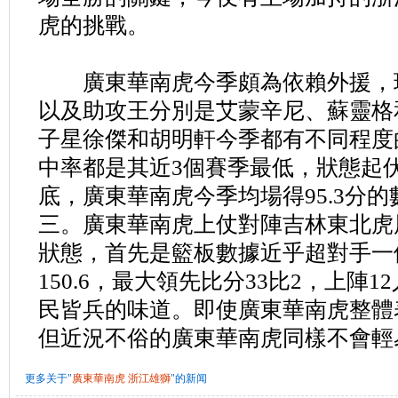
虎的挑戰。
廣東華南虎今季頗為依賴外援，
以及助攻王分別是艾蒙辛尼、蘇靈格
子星徐傑和胡明軒今季都有不同程度
中率都是其近3個賽季最低，狀態起
底，廣東華南虎今季均場得95.3分
三。廣東華南虎上仗對陣吉林東北虎
狀態，首先是籃板數據近乎超對手一
150.6，最大領先比分33比2，上陣
民皆兵的味道。即使廣東華南虎整體
但近況不俗的廣東華南虎同樣不會輕
更多关于"
廣東華南虎
浙江雄獅
"的新闻