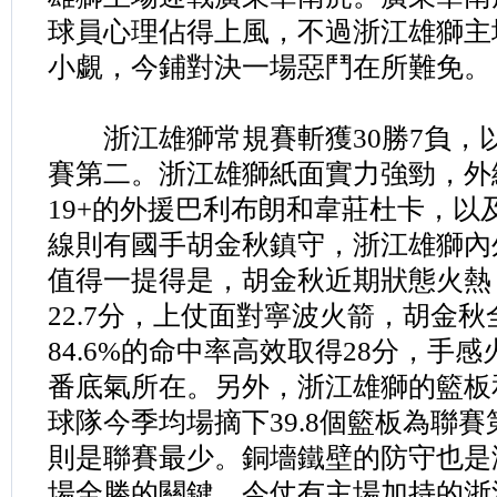
球員心理佔得上風，不過浙江雄獅主
小覷，今鋪對決一場惡鬥在所難免。
浙江雄獅常規賽斬獲30勝7負，以8
賽第二。浙江雄獅紙面實力強勁，外
19+的外援巴利布朗和韋莊杜卡，以
線則有國手胡金秋鎮守，浙江雄獅內
值得一提得是，胡金秋近期狀態火熱
22.7分，上仗面對寧波火箭，胡金秋
84.6%的命中率高效取得28分，手
番底氣所在。另外，浙江雄獅的籃板
球隊今季均場摘下39.8個籃板為聯賽
則是聯賽最少。銅墻鐵壁的防守也是
場全勝的關鍵，今仗有主場加持的浙