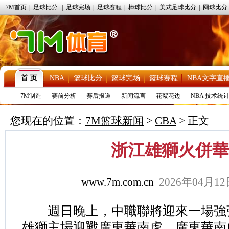
7M首页
|
足球比分
|
足球完场
|
足球赛程
|
棒球比分
|
美式足球比分
|
网球比分
首 页
NBA
篮球比分
篮球完场
篮球赛程
NBA文字直
7M制造
赛前分析
赛后报道
新闻流言
花絮花边
NBA 技术统
您现在的位置：
7M篮球新闻
>
CBA
> 正文
浙江雄獅火併華
www.7m.com.cn
2026年04月1
週日晚上，中職聯將迎來一場強
雄獅主場迎戰廣東華南虎。廣東華南