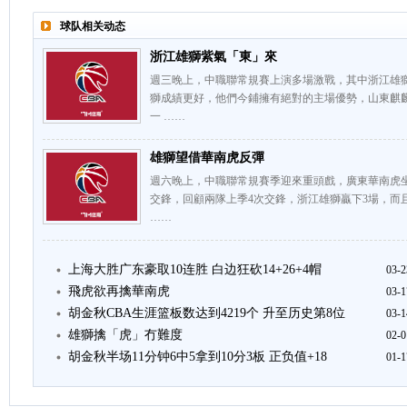
球队相关动态
浙江雄獅紫氣「東」來
週三晚上，中職聯常規賽上演多場激戰，其中浙江雄
獅成績更好，他們今鋪擁有絕對的主場優勢，山東麒
一 ……
雄獅望借華南虎反彈
週六晚上，中職聯常規賽季迎來重頭戲，廣東華南虎
交鋒，回顧兩隊上季4次交鋒，浙江雄獅贏下3場，而
……
上海大胜广东豪取10连胜 白边狂砍14+26+4帽
03-2
飛虎欲再擒華南虎
03-1
胡金秋CBA生涯篮板数达到4219个 升至历史第8位
03-1
雄獅擒「虎」冇難度
02-0
胡金秋半场11分钟6中5拿到10分3板 正负值+18
01-1