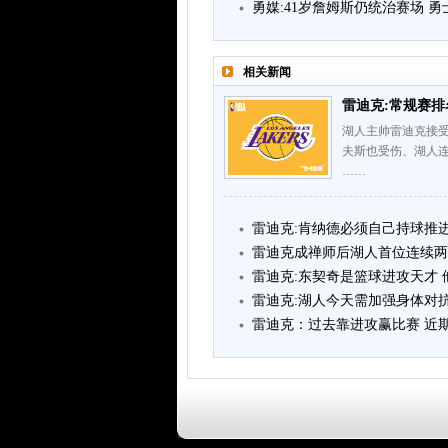
勇媒:41岁詹姆斯仍统治赛场 
相关新闻
雷迪克:常规赛
湖人主帅雷迪克接
夫斯也受伤、湖人
……
雷迪克:肯纳德必须自己持球推
雷迪克成禅师后湖人首位连续两
雷迪克:东契奇是篮球进攻天才
雷迪克:湖人今天需加强身体对
雷迪克：过去靠进攻赢比赛 近