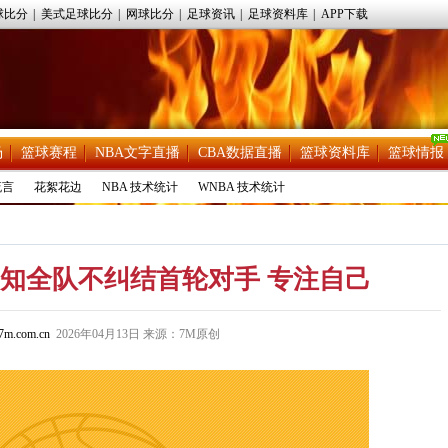
球比分
|
美式足球比分
|
网球比分
|
足球资讯
|
足球资料库
|
APP下载
场
篮球赛程
NBA文字直播
CBA数据直播
篮球资料库
篮球情报
流言
花絮花边
NBA 技术统计
WNBA 技术统计
知全队不纠结首轮对手 专注自己
m.com.cn
2026年04月13日 来源：7M原创