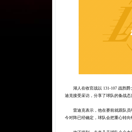
湖人在收官战以 131-107 战
迪克接受采访，分享了球队的备战态
雷迪克表示，他在赛前就跟队员明
今对阵已经确定，球队会把重心转向