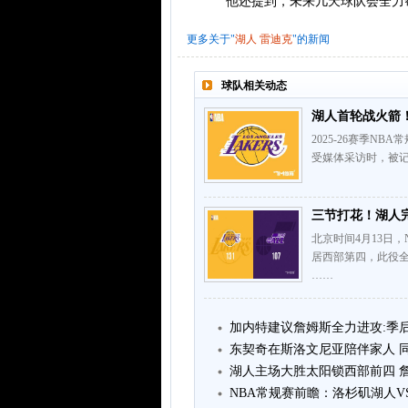
他还提到，未来几天球队会全力帮
更多关于"
湖人
雷迪克
"的新闻
球队相关动态
湖人首轮战火箭
2025-26赛季
受媒体采访时，被记
三节打花！湖人完
北京时间4月13日
居西部第四，此役
……
加内特建议詹姆斯全力进攻:季后
东契奇在斯洛文尼亚陪伴家人 
湖人主场大胜太阳锁西部前四 詹姆
NBA常规赛前瞻：洛杉矶湖人V