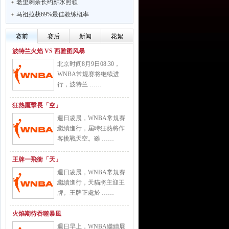
老里剩余长约薪水照领
马祖拉获69%最佳教练概率
赛前
赛后
新闻
花絮
波特兰火焰 VS 西雅图风暴
北京时间8月9日08:30，
WNBA常规赛将继续进
行，波特兰 ……
狂熱鷹擊長「空」
週日凌晨，WNBA常規賽
繼續進行，屆時狂熱將作
客挑戰天空。雖 ……
王牌一飛衝「天」
週日凌晨，WNBA常規賽
繼續進行，天貓將主迎王
牌。王牌正處於 ……
火焰期待吞噬暴風
週日早上，WNBA繼續展