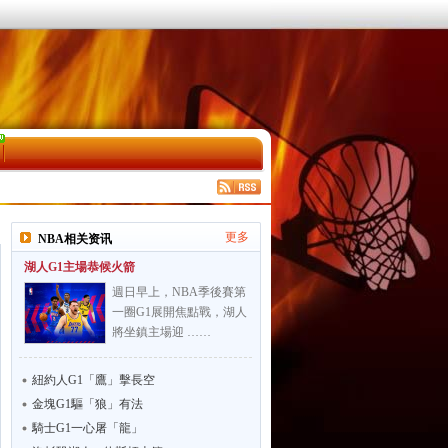
更多
NBA相关资讯
湖人G1主場恭候火箭
週日早上，NBA季後賽第
一圈G1展開焦點戰，湖人
將坐鎮主場迎 ……
紐約人G1「鷹」擊長空
金塊G1驅「狼」有法
騎士G1一心屠「龍」