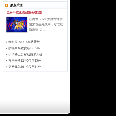
热点关注
贝恩手感冰凉却送关键3断
在魔术121-90大胜黄蜂的
附加赛生死战中，尽管德
斯蒙德·贝 ……
班凯罗25+5+6率队晋级
萨格斯高效贡献12+5+6
小卡特三分帮助魔术大捷
布里奇斯12中5仅得15分
克努佩尔10中3仅得11分