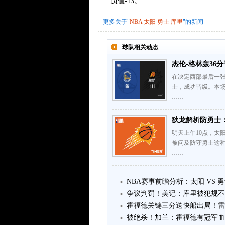
负值-13。
更多关于"
NBA
太阳
勇士
库里
"的新闻
球队相关动态
杰伦-格林轰36
在决定西部最后一
士，成功晋级。本场
……
狄龙解析防勇士
明天上午10点，太
被问及防守勇士这
……
NBA赛事前瞻分析：太阳 VS 
争议判罚！美记：库里被犯规不
霍福德关键三分送快船出局！雷霆
被绝杀！加兰：霍福德有冠军血