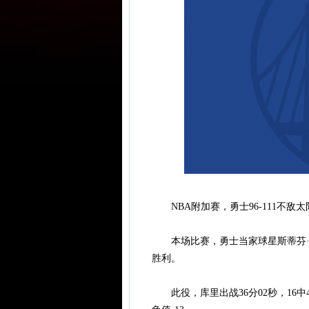
NBA附加赛，勇士96-111不敌
本场比赛，勇士当家球星斯蒂芬·
胜利。
此役，库里出战36分02秒，16中4