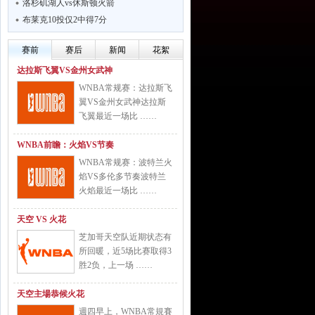
洛杉矶湖人vs休斯顿火箭
布莱克10投仅2中得7分
赛前
赛后
新闻
花絮
达拉斯飞翼VS金州女武神
WNBA常规赛：达拉斯飞
翼VS金州女武神达拉斯
飞翼最近一场比 ……
WNBA前瞻：火焰VS节奏
WNBA常规赛：波特兰火
焰VS多伦多节奏波特兰
火焰最近一场比 ……
天空 VS 火花
芝加哥天空队近期状态有
所回暖，近5场比赛取得3
胜2负，上一场 ……
天空主場恭候火花
週四早上，WNBA常規賽