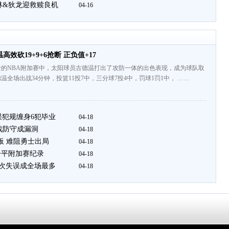
林&狄龙迎救赎良机
04-16
效砍19+9+6抢断 正负值+17
的NBA附加赛中，太阳球员古德温打出了攻防一体的出色表现，成为球队取
全场出战34分钟，投篮11投7中，三分球7投4中，罚球1罚1中， ……
误犯规缠身6犯毕业
04-18
战防守成漏洞
04-18
板 难阻勇士出局
04-18
三分平附加赛纪录
04-18
5次失误成全场最多
04-18