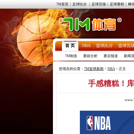
7M首页
|
足球比分
|
足球完场
|
足球赛程
|
棒
首 页
NBA
篮球比分
篮球完
7M制造
赛前分析
赛后报道
新闻
您现在的位置：
7M篮球新闻
>
NBA
> 正文
手感糟糕！库里
www.7