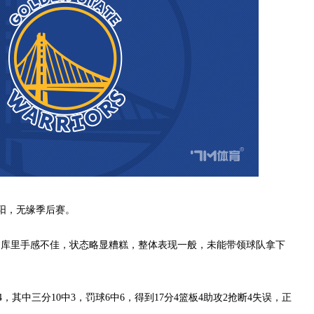
太阳，无缘季后赛。
库里手感不佳，状态略显糟糕，整体表现一般，未能带领球队拿下
，其中三分10中3，罚球6中6，得到17分4篮板4助攻2抢断4失误，正