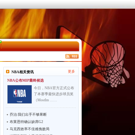
更多
NBA相关资讯
NBA公布MIP最终候选
今日，NBA官方正式公布
了本赛季最快进步球员奖
（MostIm ……
乔治:我们出手不够果断
布莱恩特确认缺席G2
马克西效率不佳难挽败局