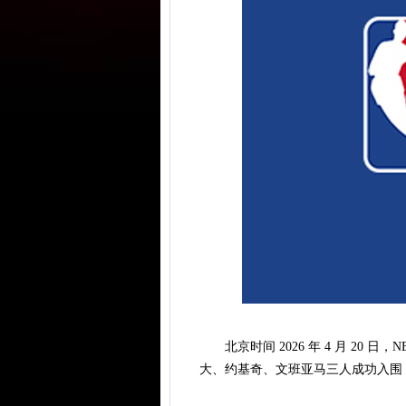
北京时间 2026 年 4 月 20 日，
大、约基奇、文班亚马三人成功入围，