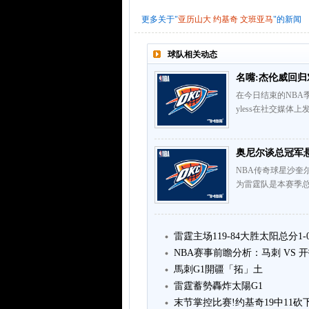
更多关于"
亚历山大
约基奇
文班亚马
"的新闻
球队相关动态
名嘴:杰伦威回归
在今日结束的NBA季
yless在社交媒体
奥尼尔谈总冠军
NBA传奇球星沙奎
为雷霆队是本赛季总
雷霆主场119-84大胜太阳总分1-
NBA赛事前瞻分析：马刺 VS 
馬刺G1開疆「拓」土
雷霆蓄勢轟炸太陽G1
末节掌控比赛!约基奇19中11砍下