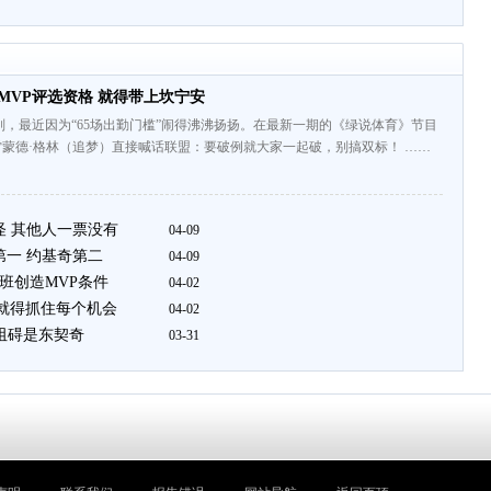
MVP评选资格 就得带上坎宁安
则，最近因为“65场出勤门槛”闹得沸沸扬扬。在最新一期的《绿说体育》节目
蒙德·格林（追梦）直接喊话联盟：要破例就大家一起破，别搞双标！ ……
怪 其他人一票没有
04-09
第一 约基奇第二
04-09
文班创造MVP条件
04-02
大就得抓住每个机会
04-02
大阻碍是东契奇
03-31