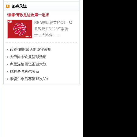
热点关注
谢德:莺歌是进攻第一选择
NBA季后赛首轮G1，猛
龙客场113-126不敌骑
士，大比分 ……
迈克·布朗谈唐斯防守表现
大帝尚未恢复篮球活动
库里深情回忆圣诞大战
格林谈与科尔关系
米切尔季后赛第13次30+