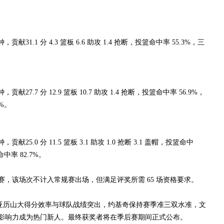
献31.1 分 4.3 篮板 6.6 助攻 1.4 抢断，投篮命中率 55.3%，三
。
献27.7 分 12.9 篮板 10.7 助攻 1.4 抢断，投篮命中率 56.9%，
1%。
献25.0 分 11.5 篮板 3.1 助攻 1.0 抢断 3.1 盖帽，投篮命中
命中率 82.7%。
该场次不计入常规赛出场，但满足评奖所需 65 场资格要求。
亚历山大得分效率与球队战绩突出，约基奇保持赛季准三双水准，文
影响力成为热门新人。最终获奖者将在季后赛期间正式公布。