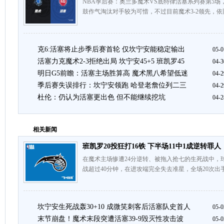
NBA季后赛：奥兰多魔术VS底特律活塞系列赛第5场，
鼓作气淘汰对手较为可惜，不过目前魔术3-2领先，依
克6:活塞将止步季后赛首轮 仅坎宁安能稳定输出
05-0
活塞力克魔术2-3拒绝出局 坎宁安45+5 班凯罗45
04-3
明日G5前瞻：活塞主场胜算高 魔术黑八希望低迷
04-2
季后赛失误排行：坎宁安领跑 哈登老詹位列二三
04-2
杜伦：仍认为活塞更出色 但不能继续挖坑
04-2
相关新闻
班凯罗20投狂打16铁 下半场11中1成逆转罪人
在魔术主场惨遭24分逆转、被拖入抢七的生死战中，
战超过40分钟，在进攻端完全失去准星，全场20次出
坎宁安生死战轰30+10 成微笑刺客后活塞队史首人
05-0
末节崩盘！魔术末段突遭活塞39-9毁灭性攻击波
05-0