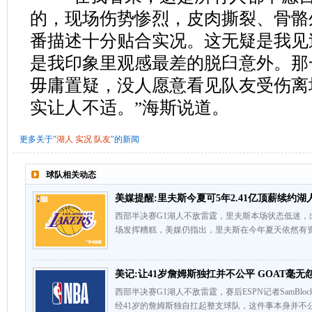
的，现场伤势惨烈，皮肉撕裂、骨骼
番描述十分贴合实况。这无疑是我见
是我印象里观感最差的脱臼意外。那
毋庸置疑，没人愿意看见队友受伤离
实让人不适。”海斯说道。
更多关于"
湖人
实况
队友
"的新闻
球队相关动态
美媒提醒:里夫斯今夏可5年2.41亿顶薪续约湖
西部半决赛G1湖人不敌雷霆，里夫斯本场状态低迷，出
场发挥糟糕，美媒仍指出，里夫斯在今年夏天依然有资
美记:让41岁詹姆斯独扛并不公平 GOAT毫无
西部半决赛G1湖人不敌雷霆，赛后ESPN记者SamBl
经41岁的詹姆斯独自扛起整支球队，这件事本身并不公