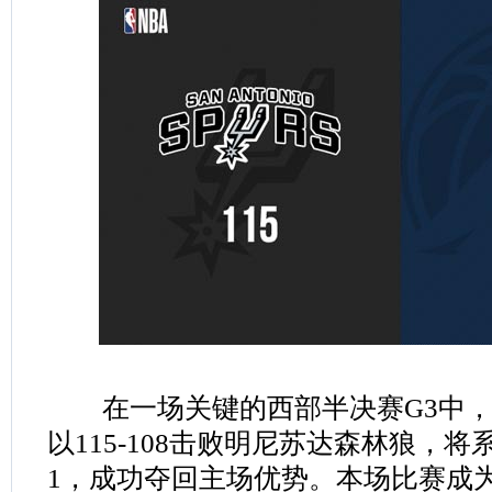
在一场关键的西部半决赛G3中，
以115-108击败明尼苏达森林狼，将
1，成功夺回主场优势。本场比赛成