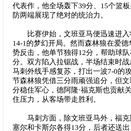
代表作，他全场轰下39分、15个篮
防两端展现了绝对的统治力。
比赛伊始，文班亚马便迅速进入
14-1的梦幻开局。然而森林狼在爱
势反击，他单节独得12分，帮助球
分。双方陷入拉锯战，半场结束时战
马刺外线手感复苏，打出一波7-0的
节森林狼凭借三分雨顽强追分，但文
分稳住军心，德阿隆·福克斯也贡献
住压力，从客场带走胜利。
马刺方面，除文班亚马外，福克斯
塞尔和卡斯尔各得13分，后者还送出