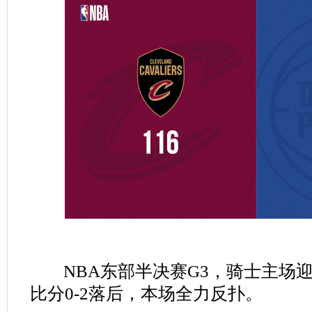
NBA东部半决赛G3，骑士主场迎
比分0-2落后，本场全力反扑。