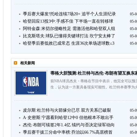
季后赛大爆发!托哈连续7场20+ 追平个人生涯纪录
05-0
哈登回应13投3中:手感不佳 下半场一直在转移球
05-0
阿特金森:米切尔侵略性足 需激活他和哈登双人组
05-0
比克斯塔夫:球队已懂得关键球打法 坎宁安太棒了
05-0
哈登季后赛低效已成常态 生涯36次单场进球数≤3
05-0
相关新闻
蒂格大胆预测:杜兰特与杰伦·布朗有望互换东
前NBA球员杰夫・蒂格在节目中表示，他完全可以预
生，认为这一方案具备现实可能性。杜兰特本赛季为火箭场均
皮尔斯:杜兰特与火箭缘分已尽 双方关系已破裂
05-0
A·史密斯:宁愿看到哈登12中0 但他根本不敢出手
05-0
杰伦·布朗可续签2年1.4亿 续约与否决定绿军动向
05-0
季后赛干拔三分命中率榜:乔治以66.7%高居榜首
05-0