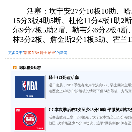
活塞：坎宁安27分10板10助、哈
15分3板4助5断、杜伦11分4板1助2
尔9分7板5助2帽、勒韦尔6分2板4
林3分2板、詹金斯2分1板3助、霍兰
更多关于"
活塞
NBA
骑士
哈登
"的新闻
球队相关动态
騎士G3死磕活塞
週日凌晨，NBA季後賽東岸準決賽G3，騎士回師主場
道歷史上470次0比2落後的情況下僅34次落後一方能
CC本次季后赛3次至少25分10助 平微笑刺客
活塞击败骑士拿下2-0领先，坎宁安本场交出25分4
他已3次单场至少25分10助攻，追平“微笑刺客”伊赛