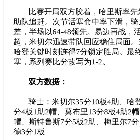
比赛开局双方胶着，哈里斯率先
助队追赶。次节活塞命中率下滑，骑
差，半场以64-48领先。易边再战，活
超，米切尔迅速带队回应稳住局面。
哈登关键时刻连得7分锁定胜局。最终骑
塞，系列赛比分改写为1-2。
双方数据：
骑士：米切尔35分10板4助、哈登1
分4板1助2帽、莫布里13分8板4助2帽
帽、斯特鲁斯7分5板2助、梅里尔7分
德3分1板