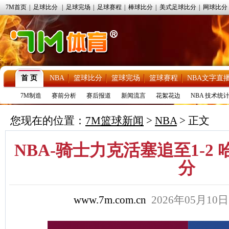
7M首页
|
足球比分
|
足球完场
|
足球赛程
|
棒球比分
|
美式足球比分
|
网球比分
首 页
NBA
篮球比分
篮球完场
篮球赛程
NBA文字直
7M制造
赛前分析
赛后报道
新闻流言
花絮花边
NBA 技术统
您现在的位置：
7M篮球新闻
>
NBA
> 正文
NBA-骑士力克活塞追至1-2 哈
分
www.7m.com.cn
2026年05月10