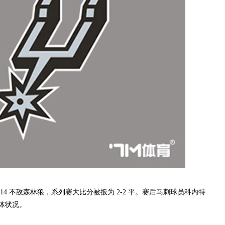
-114 不敌森林狼，系列赛大比分被扳为 2-2 平。赛后马刺球员科内特
体状况。