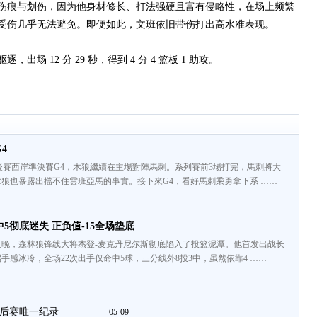
痕与划伤，因为他身材修长、打法强硬且富有侵略性，在场上频繁
受伤几乎无法避免。即便如此，文班依旧带伤打出高水准表现。
 12 分 29 秒，得到 4 分 4 篮板 1 助攻。
4
後賽西岸準決賽G4，木狼繼續在主場對陣馬刺。系列賽前3場打完，馬刺將大
木狼也暴露出擋不住雲班亞馬的事實。接下來G4，看好馬刺乘勇拿下系 ……
中5彻底迷失 正负值-15全场垫底
夜晚，森林狼锋线大将杰登-麦克丹尼尔斯彻底陷入了投篮泥潭。他首发出战长
端手感冰冷，全场22次出手仅命中5球，三分线外8投3中，虽然依靠4 ……
创季后赛唯一纪录
05-09