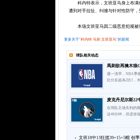
科内特表示，文班亚马身上布满伤
遭到对手拉扯、纠缠与针对性防守，
本场文班亚马因二级恶意犯规被驱逐，出场
更多关于"
科内特
马刺
文班亚马
"的新闻
球队相关动态
馬刺欲再擒木狼G
週一清早，NBA季
比分反超為2比1，
麦克丹尼尔斯22
在球队主场失利的
达40分钟，但进攻
文班18中13狂揽39+15+5帽 