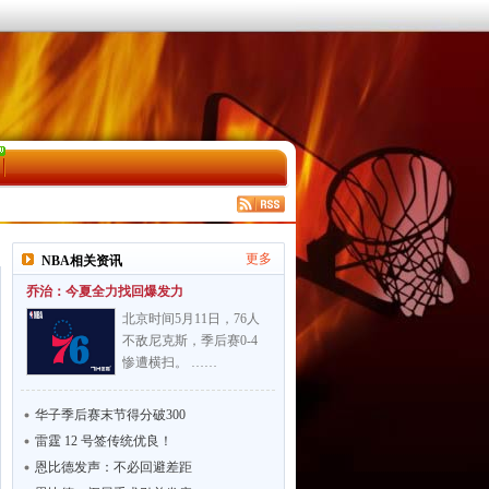
更多
NBA相关资讯
乔治：今夏全力找回爆发力
北京时间5月11日，76人
不敌尼克斯，季后赛0-4
惨遭横扫。 ……
华子季后赛末节得分破300
雷霆 12 号签传统优良！
恩比德发声：不必回避差距