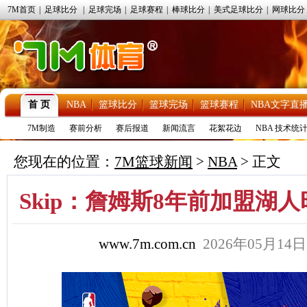
7M首页
|
足球比分
|
足球完场
|
足球赛程
|
棒球比分
|
美式足球比分
|
网球比分
首 页
NBA
篮球比分
篮球完场
篮球赛程
NBA文字直
7M制造
赛前分析
赛后报道
新闻流言
花絮花边
NBA 技术统
您现在的位置：
7M篮球新闻
>
NBA
> 正文
Skip：詹姆斯8年前加盟湖
www.7m.com.cn
2026年05月14