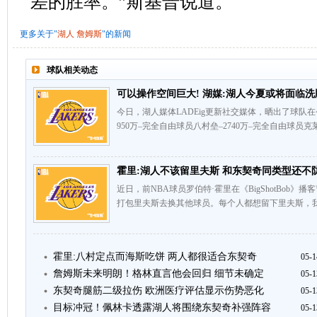
差的胜率。”斯基普说道。
更多关于"
湖人
詹姆斯
"的新闻
球队相关动态
可以操作空间巨大! 湖媒:湖人今夏或将面临洗
今日，湖人媒体LADEig更新社交媒体，晒出了球队
950万–完全自由球员八村垒–2740万–完全自由球员克莱
霍里:湖人不该留里夫斯 和东契奇同类型还不
近日，前NBA球员罗伯特·霍里在《BigShotBob
打包里夫斯去换其他球员。每个人都想留下里夫斯，我
霍里:八村定点而海斯吃饼 两人都很适合东契奇
05-1
詹姆斯未来明朗！格林直言他会回归 细节未确定
05-1
东契奇腿筋二级拉伤 欧洲医疗评估显示伤势恶化
05-1
目标冲冠！佩林卡透露湖人将围绕东契奇补强阵容
05-1