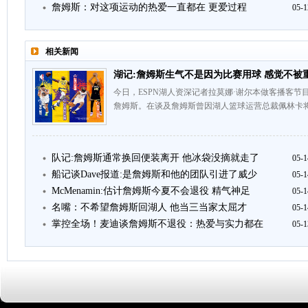
詹姆斯：对这项运动的热爱一直都在 更爱过程
05-1
相关新闻
湖记:詹姆斯生气不是因为比赛用球 感觉不被
今日，ESPN湖人资深记者拉莫娜·谢尔本做客播客节目《Th
詹姆斯。在谈及詹姆斯曾因湖人篮球运营总裁佩林卡将
队记:詹姆斯通常换回便装离开 他冰袋没摘就走了
05-1
船记谈Dave报道:是詹姆斯和他的团队引进了威少
05-1
McMenamin:估计詹姆斯今夏不会退役 精气神足
05-1
名嘴：不希望詹姆斯回湖人 他当三当家太屈才
05-1
掌控全场！麦迪谈詹姆斯不退役：热爱与实力都在
05-1