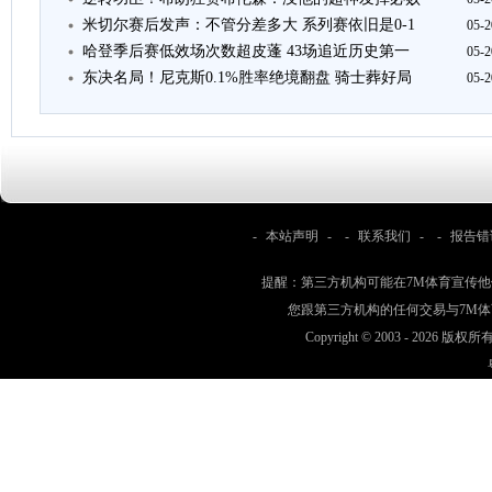
米切尔赛后发声：不管分差多大 系列赛依旧是0-1
05-2
哈登季后赛低效场次数超皮蓬 43场追近历史第一
05-2
东决名局！尼克斯0.1%胜率绝境翻盘 骑士葬好局
05-2
-
本站声明
- -
联系我们
- -
报告错
提醒：第三方机构可能在7M体育宣传
您跟第三方机构的任何交易与7M
Copyright © 2003 -
2026 版权所有 w