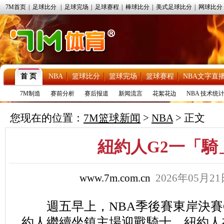
7M首页
|
足球比分
|
足球完场
|
足球赛程
|
棒球比分
|
美式足球比分
|
网球比分
首 页
NBA
篮球比分
篮球完场
篮球赛程
NBA文字直
7M制造
赛前分析
赛后报道
新闻流言
花絮花边
NBA 技术统
您现在的位置：
7M篮球新闻
>
NBA
> 正文
紐約人G2一「騎
www.7m.com.cn
2026年05月2
週五早上，NBA季後賽東岸決賽
約人繼續坐鎮主場迎戰騎士。紐約人