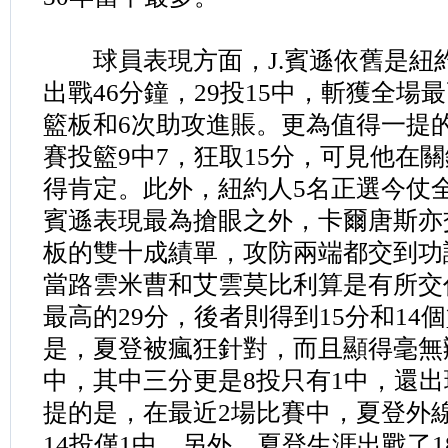
球員表現方面，J.賓遜依舊是紐
出戰46分鐘，29投15中，斬獲全場
籃板和6次助攻進賬。更為值得一提的
賽投籃9中7，狂取15分，可見他在
得肯定。此外，紐約人5名正選今仗全
賓遜表現最為搶眼之外，卡爾唐斯亦交
板的雙十成績單，攻防兩端都交到功
當路雲米曹和艾雲莫比利算是有所交
最高的29分，後者則得到15分和14
是，夏登被瘋狂針對，而且顯得毫無辦
中，其中三分更是8投只有1中，還出
提的是，在最近2場比賽中，夏登外
14投僅1中。另外，夏登生涯出戰了1