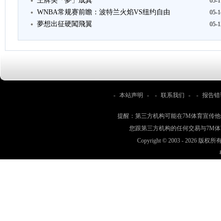
王牌美「夢」成真
05-1
WNBA常规赛前瞻：波特兰火焰VS纽约自由
05-1
夢想出征硬闖飛翼
05-1
-
本站声明
- -
联系我们
- -
报告错
提醒：第三方机构可能在7M体育宣传
您跟第三方机构的任何交易与7M
Copyright © 2003 -
2026 版权所有 w