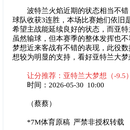
波特兰火焰近期的状态相当不错
球队收获3连胜，本场比赛她们依旧
希望主战能延续良好的状态，而亚特
虽然输球，但本赛季的整体发挥也不
梦想近来客战有不错的表现，此役数
想较为明显的支持，看好亚特兰大梦
让分推荐：亚特兰大梦想（-9.5
时间：2026-05-30 10:00
（蔡蔡）
*7M体育原稿 严禁非授权转载