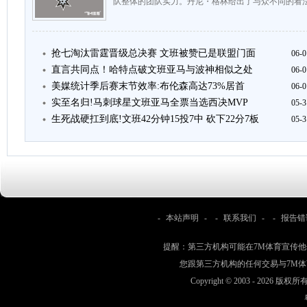
队整体的团队实力。丹尼・格林给出了与众不同的看法
抢七淘汰雷霆晋级总决赛 文班被赞已是联盟门面
06-0
直言共同点！哈特点破文班亚马与波神相似之处
06-0
美媒统计季后赛末节效率:布伦森高达73%居首
06-0
实至名归!马刺球星文班亚马全票当选西决MVP
05-3
生死战硬扛到底!文班42分钟15投7中 砍下22分7板
05-3
-
本站声明
- -
联系我们
- -
报告错
提醒：第三方机构可能在7M体育宣传
您跟第三方机构的任何交易与7M
Copyright © 2003 -
2026 版权所有 w