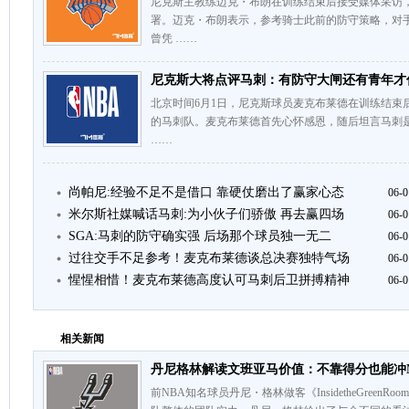
尼克斯主教练迈克・布朗在训练结束后接受媒体采访
署。迈克・布朗表示，参考骑士此前的防守策略，对
曾凭 ……
尼克斯大将点评马刺：有防守大闸还有青年才
北京时间6月1日，尼克斯球员麦克布莱德在训练结束
的马刺队。麦克布莱德首先心怀感恩，随后坦言马刺
……
尚帕尼:经验不足不是借口 靠硬仗磨出了赢家心态
06-0
米尔斯社媒喊话马刺:为小伙子们骄傲 再去赢四场
06-0
SGA:马刺的防守确实强 后场那个球员独一无二
06-0
过往交手不足参考！麦克布莱德谈总决赛独特气场
06-0
惺惺相惜！麦克布莱德高度认可马刺后卫拼搏精神
06-0
相关新闻
丹尼格林解读文班亚马价值：不靠得分也能冲
前NBA知名球员丹尼・格林做客《InsidetheGree