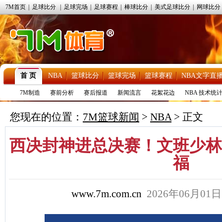
7M首页
|
足球比分
|
足球完场
|
足球赛程
|
棒球比分
|
美式足球比分
|
网球比分
首 页
NBA
篮球比分
篮球完场
篮球赛程
NBA文字直
7M制造
赛前分析
赛后报道
新闻流言
花絮花边
NBA 技术统
您现在的位置：
7M篮球新闻
>
NBA
> 正文
西决封神进总决赛！文班少林
福
www.7m.com.cn
2026年06月01