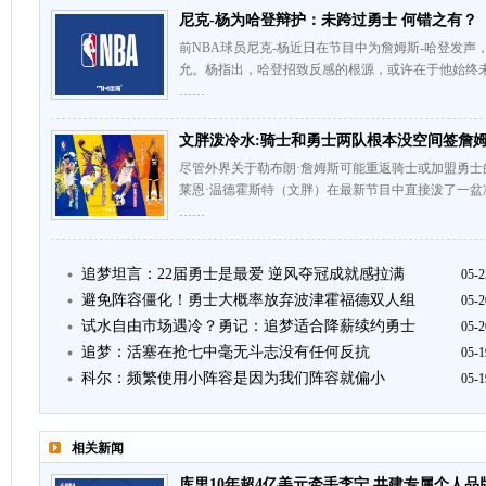
尼克-杨为哈登辩护：未跨过勇士 何错之有？
前NBA球员尼克-杨近日在节目中为詹姆斯-哈登发
允。杨指出，哈登招致反感的根源，或许在于他始终
……
文胖泼冷水:骑士和勇士两队根本没空间签詹
尽管外界关于勒布朗·詹姆斯可能重返骑士或加盟勇士
莱恩·温德霍斯特（文胖）在最新节目中直接泼了一
……
追梦坦言：22届勇士是最爱 逆风夺冠成就感拉满
05-2
避免阵容僵化！勇士大概率放弃波津霍福德双人组
05-2
试水自由市场遇冷？勇记：追梦适合降薪续约勇士
05-2
追梦：活塞在抢七中毫无斗志没有任何反抗
05-1
科尔：频繁使用小阵容是因为我们阵容就偏小
05-1
相关新闻
库里10年超4亿美元牵手李宁 共建专属个人品