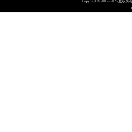
Copyright © 2003 -
2026 版权所有 w