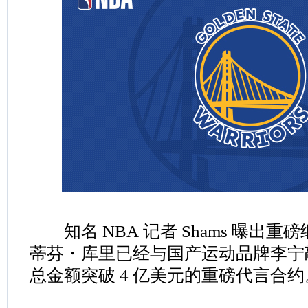
知名 NBA 记者 Shams 曝出
蒂芬・库里已经与国产运动品牌李宁敲
总金额突破 4 亿美元的重磅代言合约