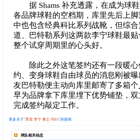
据 Shams 补充透露，在成为球
各品牌球鞋的空档期，库里先后上脚
中也包含经典科比系列战靴，但综合
道、巴特勒系列这两款李宁球鞋最贴
整个试穿周期里的心头好。
除此之外这笔签约还有一段暖心
约、变身球鞋自由球员的消息刚被曝
友巴特勒便主动向库里邮寄了多箱个
早为品牌拿下库里埋下优势铺垫，双
完成签约敲定工作。
更多关于"
库里
李宁
勇士
NBA
"的新闻
球队相关动态