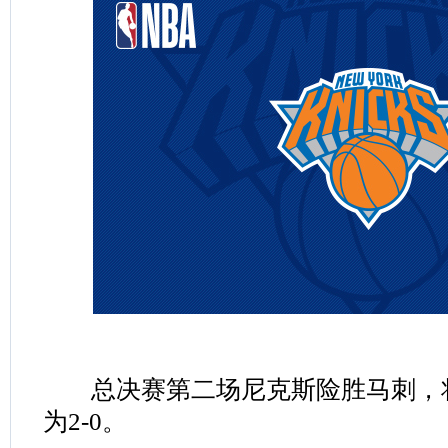
总决赛第二场尼克斯险胜马刺，
为2-0。