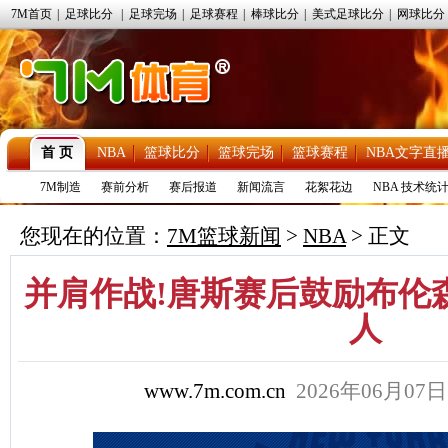
7M首页
|
足球比分
|
足球完场
|
足球赛程
|
棒球比分
|
美式足球比分
|
网球比分
首 页
NBA
篮球比分
篮球完场
篮球赛程
NBA文字直
7M制造
赛前分析
赛后报道
新闻流言
花絮花边
NBA 技术统
您现在的位置：
7M篮球新闻
>
NBA
> 正文
并肩作战!唐斯赛后鼓励布伦
人
www.7m.com.cn
2026年06月07