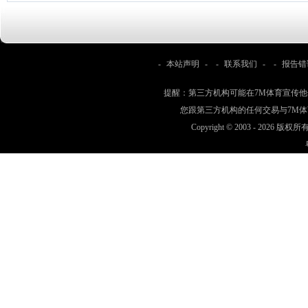
-
本站声明
- -
联系我们
- -
报告错
提醒：第三方机构可能在7M体育宣传
您跟第三方机构的任何交易与7M
Copyright © 2003 -
2026 版权所有 w