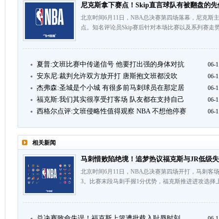
尼克斯拿下赛点！Skip直言球队有被翻盘的先
北京时间6月11日，NBA总决赛第四场落幕，尼克斯主场
点。知名评论员Skip赛后针对本场比赛以及系列赛走势发
夏普:文班比赛中传递信号 他要打出强的身体对抗
06-1
安东尼:裁判允许双方放开打 唐斯抱文班都没吹
06-1
杰弗森:圣城是个小城 有很多前马刺球员在那定居
06-1
福克斯:我们其实很享受打客场 队友都在支持自己
06-1
西格尔点评:文班侵略性值得观察 NBA 不想他停赛
06-1
相关新闻
马刺惜败陷绝境！追梦热议福克斯与JR低级
北京时间6月11日，NBA总决赛第四场开打，马刺客场1
3。比赛末段马刺手握1分优势，福克斯推进进攻选择
总决赛致命失误！福克斯上篮遭批载入耻辱时刻
06-1