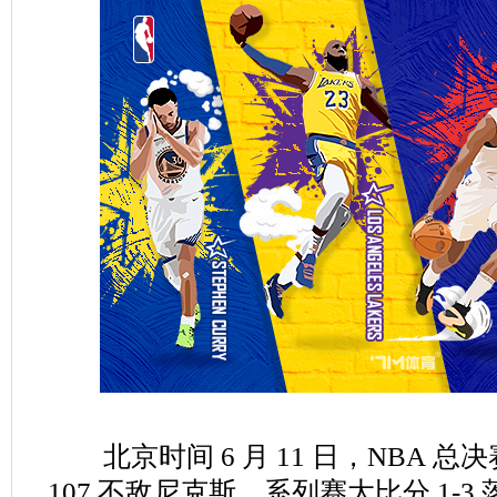
北京时间 6 月 11 日，NBA 总决
107 不敌尼克斯，系列赛大比分 1-