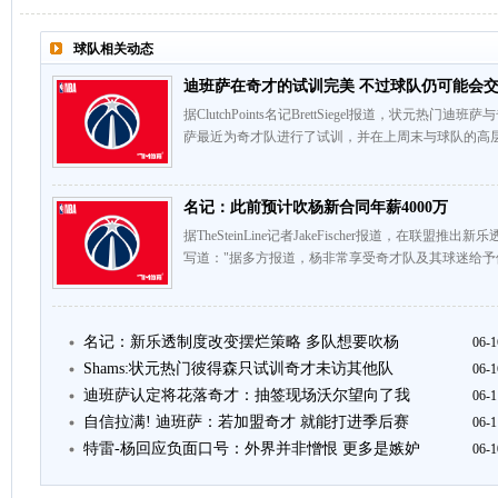
球队相关动态
迪班萨在奇才的试训完美 不过球队仍可能会
据ClutchPoints名记BrettSiegel报道，状元热
萨最近为奇才队进行了试训，并在上周末与球队的高层
名记：此前预计吹杨新合同年薪4000万
据TheSteinLine记者JakeFischer报道，在联
写道："据多方报道，杨非常享受奇才队及其球迷给予
名记：新乐透制度改变摆烂策略 多队想要吹杨
06-1
Shams:状元热门彼得森只试训奇才未访其他队
06-1
迪班萨认定将花落奇才：抽签现场沃尔望向了我
06-1
自信拉满! 迪班萨：若加盟奇才 就能打进季后赛
06-1
特雷-杨回应负面口号：外界并非憎恨 更多是嫉妒
06-1