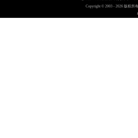
Copyright © 2003 -
2026 版权所有 w