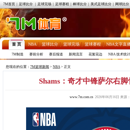
7M首页
|
足球比分
|
足球完场
|
足球赛程
|
棒球比分
|
美式足球比分
|
网球比分
首 页
NBA
篮球比分
篮球完场
篮球赛程
NBA文字直
7M制造
赛前分析
赛后报道
新闻流言
花絮花边
NBA 技术统
您现在的位置：
7M篮球新闻
>
NBA
> 正文
Shams：奇才中锋萨尔右
www.7m.com.cn
2026年06月16日 来源