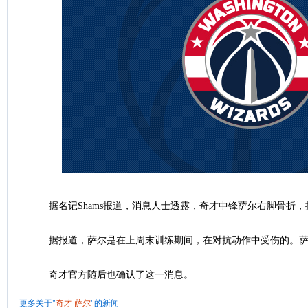
据名记Shams报道，消息人士透露，奇才中锋萨尔右脚骨折，
据报道，萨尔是在上周末训练期间，在对抗动作中受伤的。萨
奇才官方随后也确认了这一消息。
更多关于"
奇才
萨尔
"的新闻