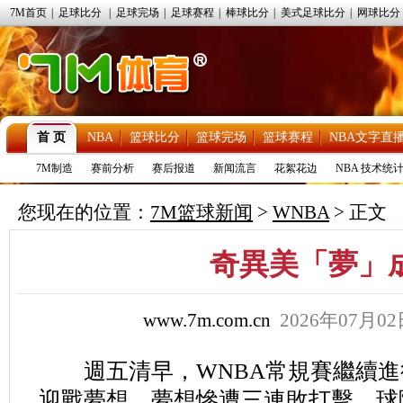
7M首页
|
足球比分
|
足球完场
|
足球赛程
|
棒球比分
|
美式足球比分
|
网球比分
首 页
NBA
篮球比分
篮球完场
篮球赛程
NBA文字直
7M制造
赛前分析
赛后报道
新闻流言
花絮花边
NBA 技术统
您现在的位置：
7M篮球新闻
>
WNBA
> 正文
奇異美「夢」
www.7m.com.cn
2026年07月0
週五清早，WNBA常規賽繼續進
迎戰夢想。夢想慘遭三連敗打擊，球