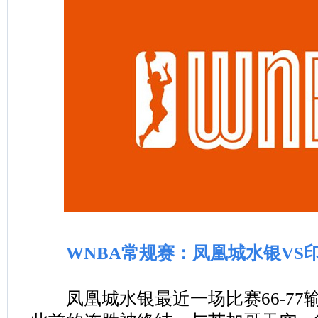
WNBA常规赛：凤凰城水银VS
凤凰城水银最近一场比赛66-77