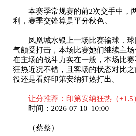
本赛季常规赛的前2次交手中，两
利，赛季交锋算是平分秋色。
凤凰城水银上一场比赛输球，球
气颇受打击，本场比赛她们继续主场
在主场的战斗力实在一般，本场比赛
狂热近况不错，且客场的状态对比之
役还是看好印第安纳狂热打出。
让分推荐：印第安纳狂热（+1.5
时间：2026-07-10 10:00
（蔡蔡）