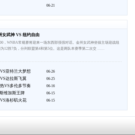
06-21
州女武神 VS 纽约自由
07:00，WNBA常规赛将迎来一场东西部强强对话。金州女武神坐镇主场迎战纽
为12胜7负，分列联盟第4和第5位。这是两队本赛季第二次交 ……
VS亚特兰大梦想
06-26
VS达拉斯飞翼
06-25
热VS多伦多节奏
06-16
拉斯维加斯王牌
06-15
VS洛杉矶火花
06-15