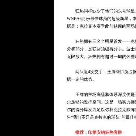
狂热同样缺少了他们的头号球星。 
WNBA6月份最佳球员的超级新星，本
据是：克拉克本赛季此前缺席的两场
狂热拥有三名全明星首发——克拉克
分和26分，是联盟顶级得分手。波士
无限放大。狂热拥有超过一周的休整
两队近4次交手，王牌3胜1负占据
据一定的优势。
王牌的主场底蕴和体系深度仍是不
尔足够的发挥空间。这是一场实力接
尔的得分爆发力足以弥补克拉克缺阵
告“我们不只是克拉克的球队”的最
推荐：印第安纳狂热客胜