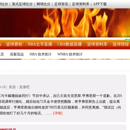
球比分
|
美式足球比分
|
网球比分
|
足球资讯
|
足球资料库
|
APP下载
场
篮球赛程
NBA文字直播
CBA数据直播
篮球资料库
篮球情报
流言
花絮花边
NBA 技术统计
WNBA 技术统计
6-18 | 来源：直播吧
《与卡戴珊姐妹同行》节目中承认，自己欠前夫克里斯-亨弗里斯一个道歉。在201
里斯高调举行婚礼，婚后短短72天金卡便突然翻脸，将亨弗里斯告上法庭，提出离
锯战后，亨弗里斯做出牺牲放弃700万美元巨额索赔，并同意离婚。“我试过（向
“我给他打了好几个月的电话。 ……
[详细]