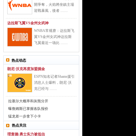
開爭奪，火焰將坐鎮主場
迎戰暴風，後者 ……
达拉斯飞翼VS金州女武神
WNBA常规赛：达拉斯飞
翼VS金州女武神达拉斯
飞翼最近一场比 ……
热点动态
朗尼·沃克再度加盟掘金
ESPN知名记者Shams援引
消息人士爆料，朗尼·沃
克已经与 ……
拉塞尔大概率和灰熊分开
曝詹姆斯已掌握各队报价
猛龙差一步拿下小卡
热点关注
理查德:勇士实力被低估