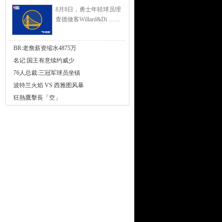
8月8日，勇士年轻球员理
查德做客Willard&Di ……
BR:老詹薪资缩水4875万
名记:国王有意续约威少
76人总裁:三冠军球员坐镇
波特兰火焰 VS 西雅图风暴
狂熱鷹擊長「空」