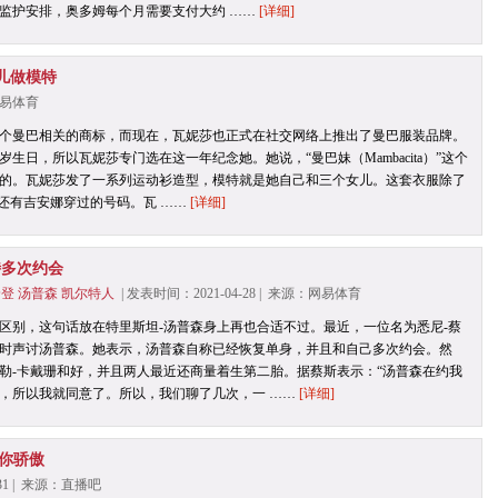
监护安排，奥多姆每个月需要支付大约 ……
[详细]
女儿做模特
：网易体育
个曼巴相关的商标，而现在，瓦妮莎也正式在社交网络上推出了曼巴服装品牌。
5岁生日，所以瓦妮莎专门选在这一年纪念她。她说，“曼巴妹（Mambacita）”这个
的。瓦妮莎发了一系列运动衫造型，模特就是她自己和三个女儿。这套衣服除了
，还有吉安娜穿过的号码。瓦 ……
[详细]
特多次约会
哈登
汤普森
凯尔特人
| 发表时间：2021-04-28 | 来源：网易体育
区别，这句话放在特里斯坦-汤普森身上再也合适不过。最近，一位名为悉尼-蔡
时声讨汤普森。她表示，汤普森自称已经恢复单身，并且和自己多次约会。然
勒-卡戴珊和好，并且两人最近还商量着生第二胎。据蔡斯表示：“汤普森在约我
，所以我就同意了。所以，我们聊了几次，一 ……
[详细]
你骄傲
-31 | 来源：直播吧