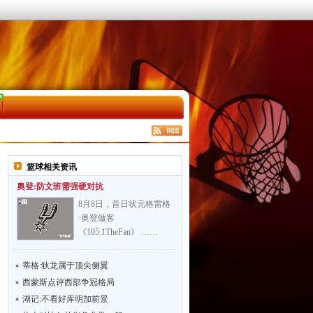
篮球相关资讯
奥登:防文班需强硬对抗
8月8日，昔日状元格雷格
·奥登做客
《105.1TheFan》 ……
蒂格:狄龙属于顶尖侧翼
西蒙斯点评西部争冠格局
湖记:不看好库明加前景