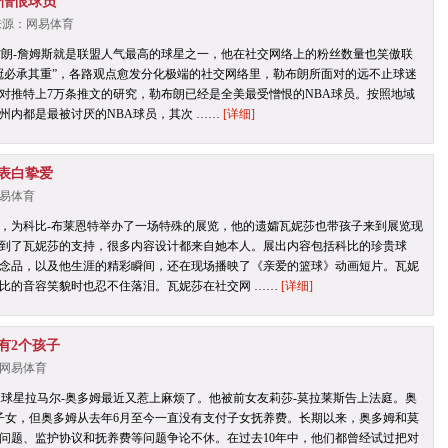
受憎恨球员
| 来源：网易体育
布朗-詹姆斯就是联盟人气最高的球星之一，他在社交网络上的粉丝数量也笑傲联
冠必承其重”，各路观点愈发分化极端的社交网络里，勒布朗所面对的远不止球迷
对推特上7万条推文的研究，勒布朗已经是全美最受憎恨的NBA球员。按照地域
个州内都是最被讨厌的NBA球员，其次 ……
[详细]
表白挚爱
：网易体育
，为科比-布莱恩特举办了一场特殊的展览，他的遗孀瓦妮莎也带孩子来到展览现
到了瓦妮莎的支持，很多内容设计都来自她本人。展出内容包括科比的珍贵球
念品，以及他生涯的精彩瞬间，还在现场播映了《亲爱的篮球》动画短片。瓦妮
比的音容笑貌时也忍不住落泪。瓦妮莎在社交网 ……
[详细]
有2个孩子
源：网易体育
A球星拉马尔-奥多姆最近又惹上麻烦了。他被前女友莉莎-莫拉莱斯告上法庭。奥
子女，但奥多姆从去年6月至今一直没有支付子女抚养费。长期以来，奥多姆和莫
问题、监护协议和抚养费等问题争论不休。在过去10年中，他们都曾经试过把对