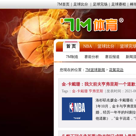
7M首页
|
足球比分
|
足球完场
|
足球赛程
|
棒
首 页
NBA
篮球比分
篮球完
7M制造
赛前分析
赛后报道
新闻
您现在的位置：
7M篮球新闻
>
花絮花边
金-卡戴珊：我欠前夫亨弗里斯一个道歉
Tags：
金-卡戴珊
亨弗里斯
| 发表时间：2021-0
洛杉矶名媛金-卡戴珊在
1年10月，金卡与亨弗
婚，经历一年半的纠缠拉
他道歉），”金卡说道，