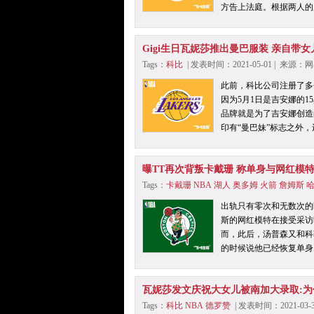
方告上法庭。根据两人的
Gigi生日瓦妮莎推出曼巴服装 亲自带
Tags：
科比
| 发表时间：2021-05-01 | 来源
此前，科比公司注册了多
因为5月1日是吉安娜的1
品牌就是为了吉安娜创造
印有“曼巴妹”标志之外
曝TT再次背叛卡戴珊 称单身与网红模
Tags：
卡戴珊
NBA
湖人
奥多姆
火箭
詹姆斯
出轨只有零次和无数次的
斯的网红模特在接受采访
而，此后，汤普森又和科
的时候说他已经恢复单身
瓦妮莎发文庆祝大女儿被南加大录取:为
Tags：
科比
NBA
德罗赞
| 发表时间：2021-03