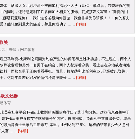
媒体，晒出大女儿娜塔莉亚被南加利福尼亚大学（USC）录取后，兴奋庆祝的视
儿的同时，还特意定制了许多南加大相关的服饰。瓦妮莎发文写道：“喜悦的泪
ni（娜塔莉亚昵称）！我知道爸爸很为你骄傲，我也非常为你骄傲！！！你的努力
受了能想象到最大的痛苦，并且你成功了 ……
[详细]
取关
3-22 | 来源：网易体育
后卫马利克-比斯利之间因为约会产生的绯闻闹得是沸沸扬扬，不过现在，两个人
尔萨被发现和另外一名男子在约会，两个人都穿着泳装，看上去在泳池或者海滩
饮料，而那名男子正躺着看手机。而且，拉尔萨和比斯利在INS已经彼此取关，
手。这对年龄差达24岁的情侣还是没能长 ……
[详细]
比欧文还惨
：网易体育
球员在社交平台Twitter上收到的负面信息作出了统计和分析。这些信息都集中于
年1月，是Twitter用户直接艾特球员账号的内容，按照积极、负面和中立做出分类。结果
的球员是勇士当家后卫斯蒂芬-库里，比例达到27.9%。这样的结果多少令人意外
“人畜 ……
[详细]