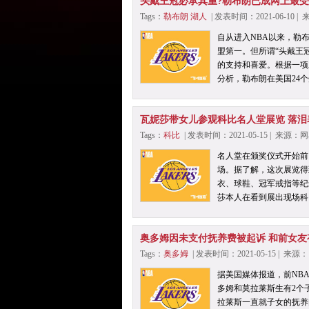
头戴王冠必承其重?勒布朗已成网上最
Tags：
勒布朗
湖人
| 发表时间：2021-06-10 
自从进入NBA以来，勒
盟第一。但所谓“头戴王
的支持和喜爱。根据一项
分析，勒布朗在美国24
瓦妮莎带女儿参观科比名人堂展览 落泪
Tags：
科比
| 发表时间：2021-05-15 | 来源
名人堂在颁奖仪式开始前
场。据了解，这次展览得
衣、球鞋、冠军戒指等纪
莎本人在看到展出现场科
奥多姆因未支付抚养费被起诉 和前女友
Tags：
奥多姆
| 发表时间：2021-05-15 | 来
据美国媒体报道，前NB
多姆和莫拉莱斯生有2个
拉莱斯一直就子女的抚养