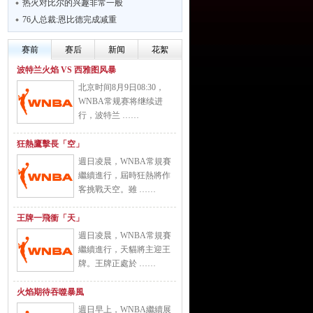
热火对比尔的兴趣非常一般
76人总裁:恩比德完成减重
赛前
赛后
新闻
花絮
波特兰火焰 VS 西雅图风暴
北京时间8月9日08:30，
WNBA常规赛将继续进
行，波特兰 ……
狂熱鷹擊長「空」
週日凌晨，WNBA常規賽
繼續進行，屆時狂熱將作
客挑戰天空。雖 ……
王牌一飛衝「天」
週日凌晨，WNBA常規賽
繼續進行，天貓將主迎王
牌。王牌正處於 ……
火焰期待吞噬暴風
週日早上，WNBA繼續展