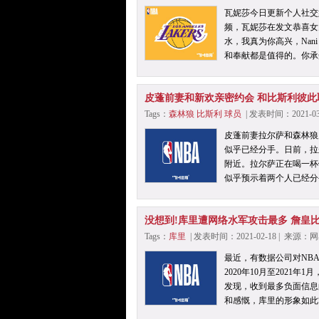
瓦妮莎今日更新个人社交
频，瓦妮莎在发文恭喜女
水，我真为你高兴，Na
和奉献都是值得的。你承
皮蓬前妻和新欢亲密约会 和比斯利彼此
Tags：
森林狼
比斯利
球员
| 发表时间：2021-0
皮蓬前妻拉尔萨和森林狼
似乎已经分手。日前，拉
附近。拉尔萨正在喝一杯
似乎预示着两个人已经分
没想到!库里遭网络水军攻击最多 詹皇
Tags：
库里
| 发表时间：2021-02-18 | 来源
最近，有数据公司对NBA
2020年10月至2021
发现，收到最多负面信息
和感慨，库里的形象如此