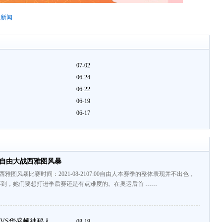
的新闻
07-02
06-24
06-22
06-19
06-17
约自由大战西雅图风暴
西雅图风暴比赛时间：2021-08-2107:00自由人本赛季的整体表现并不出色，
到，她们要想打进季后赛还是有点难度的。在奥运后首 ……
VS华盛顿神秘人
08-19