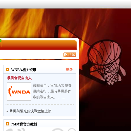
更多
WNBA相关资讯
暴風食硬自由人
週四清早，WNBA常規賽
繼續進行，屆時暴風將作
客挑戰自由人。 ……
暴風與陽光的決戰激情上演
7M体育官方微博