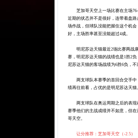
芝加哥天空上一场比赛在主场76-
近期的状态并不是很好，连带着盘路
场作战，但球队没能把握住这个机会
好，主场胜率甚至没能超过4成。
明尼苏达天猫最近2场比赛两战康
赛，明尼苏达天猫的战绩也是1胜2
尼苏达天猫的客场战绩为6胜6负，
两支球队本赛季的首回合交手中，明
绩再往前看，占优的是明尼苏达天猫
两支球队在奥运周期之后的表现都
赛季他们的主战成绩并不如意，但在
哥天空。
让分推荐：芝加哥天空（-2.5）