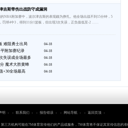
尔津吉斯带伤出战防守成漏洞
的NBA附加赛中，波尔津吉斯的表现颇为挣扎。他全场出战不到15分钟，5
，罚球4中3，得到11分1篮板，但出现3次失误，正负值低至-2 ……
板 难阻勇士出局
04-18
三分平附加赛纪录
04-18
5次失误成全场最多
04-18
7分 魔术大胜黄蜂
04-18
值+30全场最高
04-18
声明
- -
联系我们
- -
报告错误
- -
网站导航
- -
返回页顶
-
：第三方机构可能在7M体育宣传他们的产品或服务，7M体育将不保证其宣传信息的准