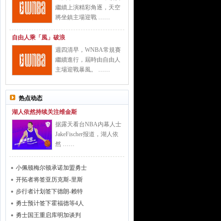
繼續上演精彩角逐，天空
將坐鎮主場迎戰 ……
自由人乘「風」破浪
週四清早，WNBA常規賽
繼續進行，屆時由自由人
主場迎戰暴風。 ……
热点动态
湖人依然持续关注维金斯
据露天看台NBA内幕人士
JakeFischer报道，湖人依
然 ……
小佩顿梅尔顿承诺加盟勇士
开拓者将签亚历克斯-里斯
步行者计划签下德朗-赖特
勇士预计签下霍福德等4人
勇士国王重启库明加谈判