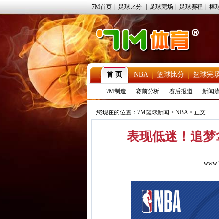
7M首页
|
足球比分
|
足球完场
|
足球赛程
|
棒
首 页
NBA
篮球比分
篮球完
7M制造
赛前分析
赛后报道
新闻
您现在的位置：
7M篮球新闻
>
NBA
> 正文
表现低迷！追梦拿
www.7