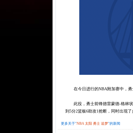
在今日进行的NBA附加赛中，勇士9
此役，勇士前锋德雷蒙德-格林状态
到5分2篮板6助攻1抢断，同时出现了
更多关于"
NBA
太阳
勇士
追梦
"的新闻