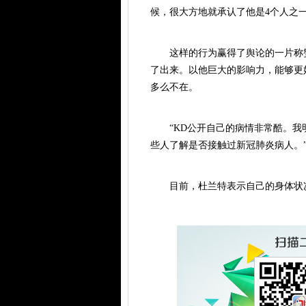
候，很大方地就承认了他是4个人之
这样的行为赢得了舆论的一片称赞
了出来。以他巨大的影响力，能够更
多么不在。
“KD公开自己的病情非常酷。我
些人了解是否接触过新冠肺炎病人。
目前，杜兰特表示自己的身体状况