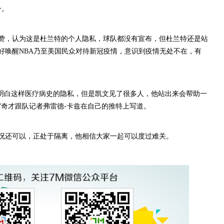
一。
，认为这是杜兰特的个人隐私，球队都没有宣布，但杜兰特还是站
好唤醒NBA乃至美国民众对待新冠疫情，意识到疫情无处不在，有
明白这样医疗病史的隐私，但是凯文见了很多人，他站出来会帮助一
”奇才跟队记者弗雷德-卡兹在自己的推特上写道。
还可以，正处于隔离，他相信大家一起可以度过难关。