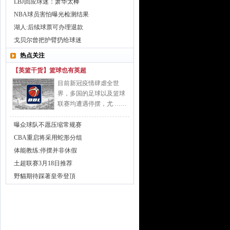
LBJ回应球迷：萧华太棒
NBA球员害怕曝光检测结果
湖人:后续球票可办理退款
戈贝尔曾把护臂扔给球迷
热点关注
【英篮干货】篮球也有英超
目前新冠疫情肆虐全世
界，多国的足球以及篮球
联赛均遭遇停摆，尤 ……
曝众球队不愿压缩常规赛
CBA重启将采用蛇形分组
体能教练:停摆并非休假
土超联赛3月18日推荐
野貓期待踩著皇帝登頂