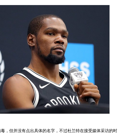
毒，但并没有点出具体的名字，不过杜兰特在接受媒体采访的时