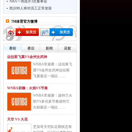
NBA一周连开3次董事会
凯尔特人将对员工正常发薪
7M体育官方微博
加关注
加关注
赛前
赛后
新闻
花絮
达拉斯飞翼VS金州女武神
WNBA常规赛：达拉斯飞
翼VS金州女武神达拉斯
飞翼最近一场比 ……
WNBA前瞻：火焰VS节奏
WNBA常规赛：波特兰火
焰VS多伦多节奏波特兰
火焰最近一场比 ……
天空 VS 火花
芝加哥天空队近期状态有