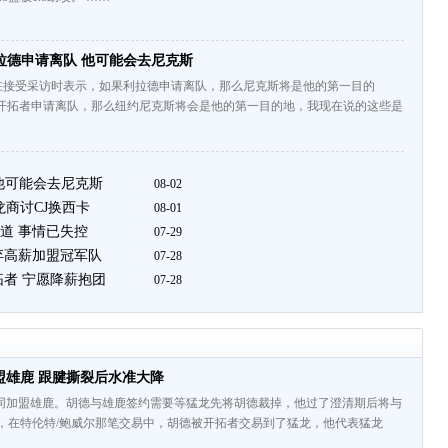
拉德申请离队 他可能会去尼克斯
在接受采访时表示，如果利拉德申请离队，那么尼克斯将是他的第一目的
向开拓者申请离队，那么纽约尼克斯将会是他的第一目的地，我现在说的这些是
他可能会去尼克斯
08-02
商讨CJ换西卡
08-01
八道 事情已失控
07-29
弃高薪加盟冠军队
07-28
拓者 宁愿降薪抱团
07-28
盟雄鹿 跟腱撕裂后水准大降
合同加盟雄鹿。胡德与雄鹿签约需要等猛龙先将胡德裁掉，他过了澄清期后将与
，在特伦特/鲍威尔那笔交易中，胡德被开拓者交易到了猛龙，他代表猛龙