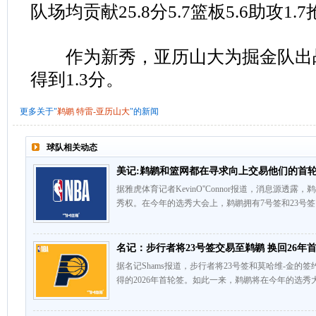
队场均贡献25.8分5.7篮板5.6助攻1.
作为新秀，亚历山大为掘金队出战
得到1.3分。
更多关于"
鹈鹕
特雷-亚历山大
"的新闻
球队相关动态
美记:鹈鹕和篮网都在寻求向上交易他们的首
据雅虎体育记者KevinO''Connor报道，消息源
秀权。在今年的选秀大会上，鹈鹕拥有7号签和23号签
名记：步行者将23号签交易至鹈鹕 换回26年
据名记Shams报道，步行者将23号签和莫哈维-金
得的2026年首轮签。如此一来，鹈鹕将在今年的选秀大