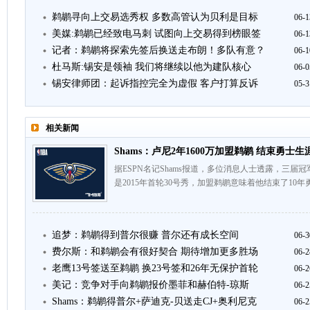
鹈鹕寻向上交易选秀权 多数高管认为贝利是目标
06-1
美媒:鹈鹕已经致电马刺 试图向上交易得到榜眼签
06-1
记者：鹈鹕将探索先签后换送走布朗！多队有意？
06-1
杜马斯:锡安是领袖 我们将继续以他为建队核心
06-0
锡安律师团：起诉指控完全为虚假 客户打算反诉
05-3
相关新闻
Shams：卢尼2年1600万加盟鹈鹕 结束勇士生
据ESPN名记Shams报道，多位消息人士透露，三届冠
是2015年首轮30号秀，加盟鹈鹕意味着他结束了10
追梦：鹈鹕得到普尔很赚 普尔还有成长空间
06-3
费尔斯：和鹈鹕会有很好契合 期待增加更多胜场
06-2
老鹰13号签送至鹈鹕 换23号签和26年无保护首轮
06-2
美记：竞争对手向鹈鹕报价墨菲和赫伯特-琼斯
06-2
Shams：鹈鹕得普尔+萨迪克-贝送走CJ+奥利尼克
06-2