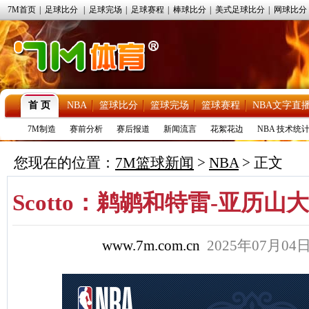
7M首页
|
足球比分
|
足球完场
|
足球赛程
|
棒球比分
|
美式足球比分
|
网球比分
首 页
NBA
篮球比分
篮球完场
篮球赛程
NBA文字直
7M制造
赛前分析
赛后报道
新闻流言
花絮花边
NBA 技术统
您现在的位置：
7M篮球新闻
>
NBA
> 正文
Scotto：鹈鹕和特雷-亚历
www.7m.com.cn
2025年07月0