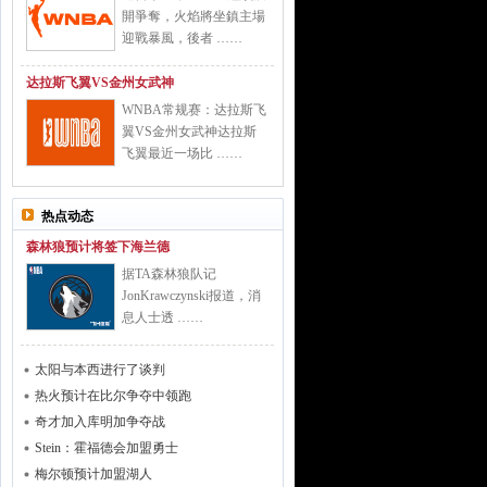
開爭奪，火焰將坐鎮主場
迎戰暴風，後者 ……
达拉斯飞翼VS金州女武神
WNBA常规赛：达拉斯飞
翼VS金州女武神达拉斯
飞翼最近一场比 ……
热点动态
森林狼预计将签下海兰德
据TA森林狼队记
JonKrawczynski报道，消
息人士透 ……
太阳与本西进行了谈判
热火预计在比尔争夺中领跑
奇才加入库明加争夺战
Stein：霍福德会加盟勇士
梅尔顿预计加盟湖人