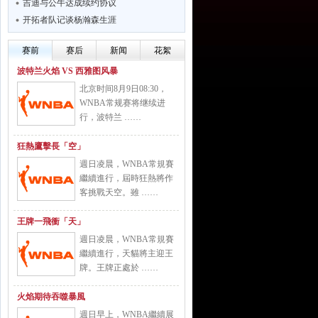
吉迪与公牛达成续约协议
开拓者队记谈杨瀚森生涯
赛前
赛后
新闻
花絮
波特兰火焰 VS 西雅图风暴
北京时间8月9日08:30，
WNBA常规赛将继续进
行，波特兰 ……
狂熱鷹擊長「空」
週日凌晨，WNBA常規賽
繼續進行，屆時狂熱將作
客挑戰天空。雖 ……
王牌一飛衝「天」
週日凌晨，WNBA常規賽
繼續進行，天貓將主迎王
牌。王牌正處於 ……
火焰期待吞噬暴風
週日早上，WNBA繼續展