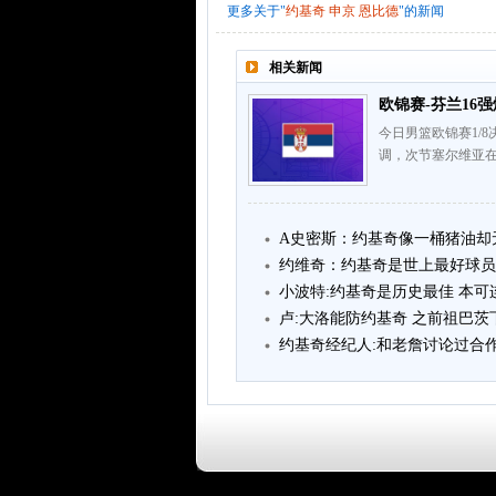
更多关于"
约基奇
申京
恩比德
"的新闻
相关新闻
欧锦赛-芬兰16强
今日男篮欧锦赛1/
调，次节塞尔维亚
A史密斯：约基奇像一桶猪油却
约维奇：约基奇是世上最好球员
小波特:约基奇是历史最佳 本可
卢:大洛能防约基奇 之前祖巴
约基奇经纪人:和老詹讨论过合