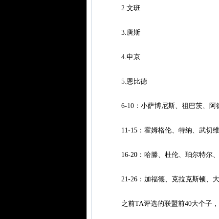
2.文班
3.唐斯
4.申京
5.恩比德
6-10：小萨博尼斯、祖巴茨、阿
11-15：霍姆格伦、特纳、武切维
16-20：哈滕、杜伦、珀尔特尔
21-26：加福德、克拉克斯顿、
之前TA评选的联盟前40大个子，