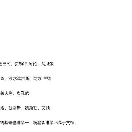
德巴约、贾勒特-阿伦、戈贝尔
奇、波尔津吉斯、纳兹-里德
、莱夫利、奥孔武
大洛、波蒂斯、凯斯勒、艾顿
约基奇也排第一，杨瀚森排第25高于艾顿。