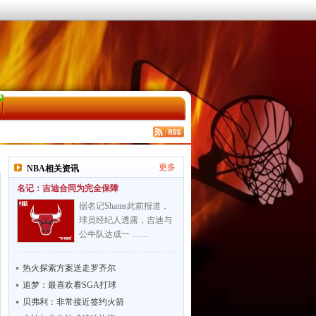
更多
NBA相关资讯
名记：吉迪合同为完全保障
据名记Shams此前报道，
球员经纪人透露，吉迪与
公牛队达成一 ……
热火探索方案送走罗齐尔
追梦：最喜欢看SGA打球
贝弗利：非常接近签约火箭