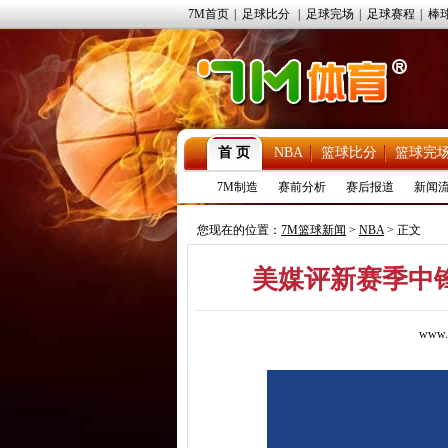
7M首页
|
足球比分
|
足球完场
|
足球赛程
|
棒
首 页
NBA
篮球比分
篮球完
7M制造
赛前分析
赛后报道
新闻
您现在的位置：
7M篮球新闻
>
NBA
> 正文
美媒评新赛季中锋
www.