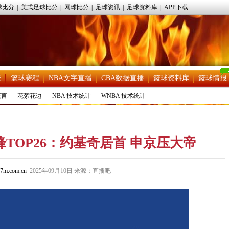
球比分
|
美式足球比分
|
网球比分
|
足球资讯
|
足球资料库
|
APP下载
场
篮球赛程
NBA文字直播
CBA数据直播
篮球资料库
篮球情报
流言
花絮花边
NBA 技术统计
WNBA 技术统计
TOP26：约基奇居首 申京压大帝
7m.com.cn
2025年09月10日 来源：直播吧