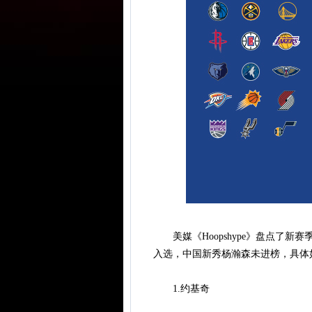
美媒《Hoopshype》盘点了新
入选，中国新秀杨瀚森未进榜，具体
1.约基奇