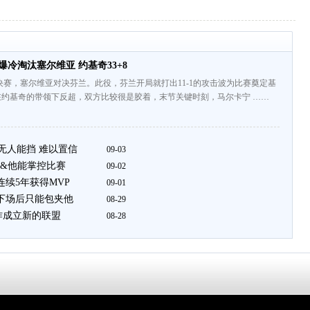
爆冷淘汰塞尔维亚 约基奇33+8
8决赛，塞尔维亚对决芬兰。此役，芬兰开局就打出11-1的攻击波为比赛奠定基
在约基奇的带领下反超，双方比较很是胶着，末节关键时刻，马尔卡宁 ……
无人能挡 难以置信
09-03
&他能掌控比赛
09-02
连续5年获得MVP
09-01
茨下场后只能包夹他
08-29
作成立新的联盟
08-28