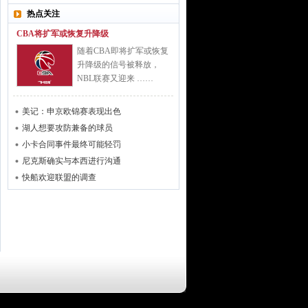
热点关注
CBA将扩军或恢复升降级
随着CBA即将扩军或恢复
升降级的信号被释放，
NBL联赛又迎来 ……
美记：申京欧锦赛表现出色
湖人想要攻防兼备的球员
小卡合同事件最终可能轻罚
尼克斯确实与本西进行沟通
快船欢迎联盟的调查