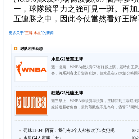
一，球隊競爭力之強可見一斑。再加
五連勝之中，因此今仗當然看好王牌
更多关于"
王牌
水星
"的新闻
球队相关动态
水星G2硬闖王牌
週一凌晨，WNBA總決賽G2有好戲上演，屆時由王
賽，將系列賽比分變為1比0，但水星在G1大部分時
狂熱G5死磕王牌
週三早上，WNBA季後賽準決賽，王牌回到主場迎接
處於追趕者角色，最終落敗也不足為奇，儘管G5回到
罚球11-34! 阿贾：我们有3个人都被吹了5次犯规
09-2
水星G4人定勝「天」
09-2