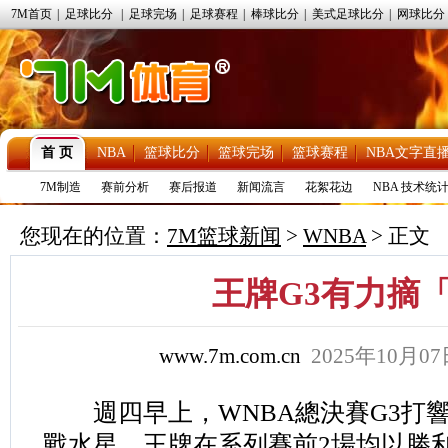
7M首页
|
足球比分
|
足球完场
|
足球赛程
|
棒球比分
|
美式足球比分
|
网球比分
首 页
NBA
篮球比分
篮球完场
篮球赛程
NBA文字直
7M制造
赛前分析
赛后报道
新闻流言
花絮花边
NBA 技术统
您现在的位置：
7M篮球新闻
>
WNBA
> 正文
王牌G3有力摘
www.7m.com.cn
2025年10月0
週四早上，WNBA總決賽G3打
戰水星。王牌在系列賽前2場均以勝