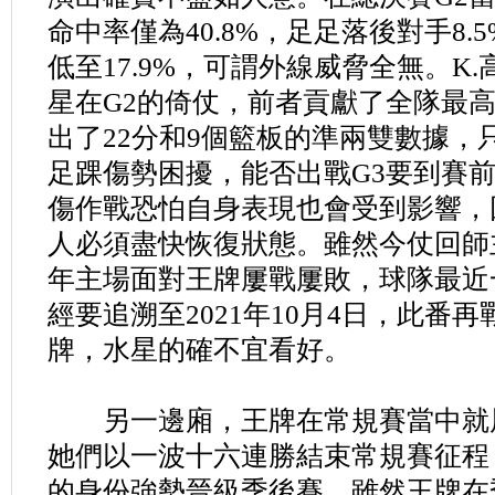
命中率僅為40.8%，足足落後對手8
低至17.9%，可謂外線威脅全無。K
星在G2的倚仗，前者貢獻了全隊最高
出了22分和9個籃板的準兩雙數據，
足踝傷勢困擾，能否出戰G3要到賽
傷作戰恐怕自身表現也會受到影響，
人必須盡快恢復狀態。雖然今仗回師
年主場面對王牌屢戰屢敗，球隊最近
經要追溯至2021年10月4日，此番
牌，水星的確不宜看好。
另一邊廂，王牌在常規賽當中就
她們以一波十六連勝結束常規賽征程
的身份強勢晉級季後賽。雖然王牌在