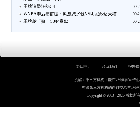
王牌追擊狂熱G4
09-2
WNBA季后赛前瞻：凤凰城水银VS明尼苏达天猫
09-2
王牌趁「熱」G3奪賽點
09-2
-
本站声明
- -
联系我们
- -
报告错
提醒：第三方机构可能在7M体育宣传
您跟第三方机构的任何交易与7M
Copyright © 2003 -
2026 版权所有 w