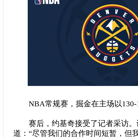
NBA常规赛，掘金在主场以130-
赛后，约基奇接受了记者采访。
道：“尽管我们的合作时间短暂，但