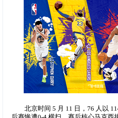
北京时间 5 月 11 日，76 人以 11
后赛惨遭0-4 横扫。赛后核心马克