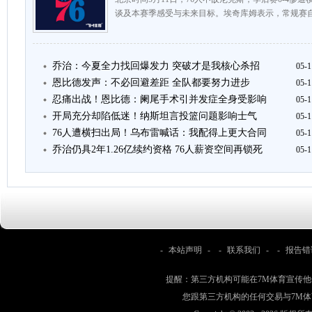
谈及本赛季感受与未来目标。埃奇库姆表示，常规赛自
乔治：今夏全力找回爆发力 突破才是我核心杀招
05-1
恩比德发声：不必回避差距 全队都要努力进步
05-1
忍痛出战！恩比德：阑尾手术引并发症全身受影响
05-1
开局充分却陷低迷！纳斯坦言投篮问题影响士气
05-1
76人遭横扫出局！乌布雷喊话：我配得上更大合同
05-1
乔治仍具2年1.26亿续约资格 76人薪资空间再锁死
05-1
-
本站声明
- -
联系我们
- -
报告错
提醒：第三方机构可能在7M体育宣传
您跟第三方机构的任何交易与7M