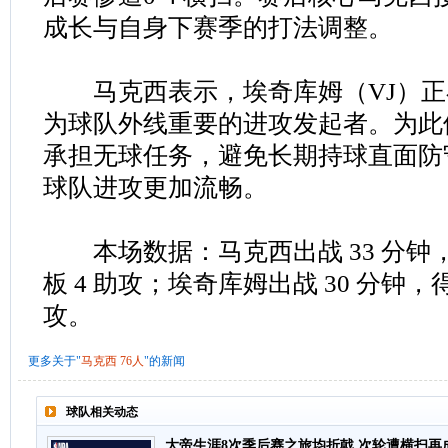
成长与自身下赛季的打法调整。
马克西表示，埃奇库姆（VJ）正
为球队外线重要的进攻发起者。为此
承担无球任务，避免长期持球直面防
球队进攻更加流畅。
本场数据：马克西出战 33 分钟，贡献
板 4 助攻；埃奇库姆出战 30 分钟，得到 
攻。
更多关于"
马克西
76人
"的新闻
球队相关动态
大帝生涯8次季后赛之旅均折戟 次轮遭横扫再