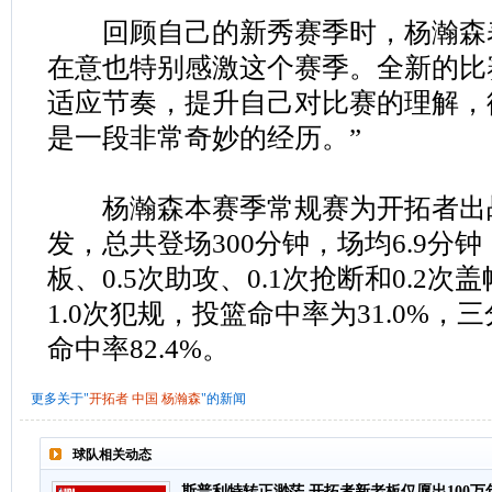
回顾自己的新秀赛季时，杨瀚森表
在意也特别感激这个赛季。全新的比
适应节奏，提升自己对比赛的理解，
是一段非常奇妙的经历。”
杨瀚森本赛季常规赛为开拓者出战
发，总共登场300分钟，场均6.9分钟，
板、0.5次助攻、0.1次抢断和0.2次
1.0次犯规，投篮命中率为31.0%，三
命中率82.4%。
更多关于"
开拓者
中国
杨瀚森
"的新闻
球队相关动态
斯普利特转正渺茫 开拓者新老板仅愿出100万