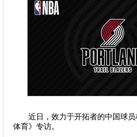
近日，效力于开拓者的中国球员
体育》专访。