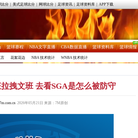
球比分
|
美式足球比分
|
网球比分
|
足球资讯
|
足球资料库
|
APP下载
场
篮球赛程
NBA文字直播
CBA数据直播
篮球资料库
篮球情报
流言
花絮花边
NBA 技术统计
WNBA 技术统计
狂拉拽文班 去看SGA是怎么被防守
m.com.cn
2026年05月21日 来源：7M原创