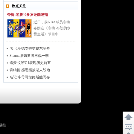
热点关注
夸梅:老詹40多岁还能隔扣
近日，前NBA球员夸梅·
布朗在《夸梅·布朗的水
货生活》节目中 ……
名记:基德支持交易东契奇
Shams:詹姆斯将再战一季
追梦:文班G1表现历史前五
肯纳德:感恩能披湖人战袍
名记:字母哥詹姆斯能同存
确性，
。