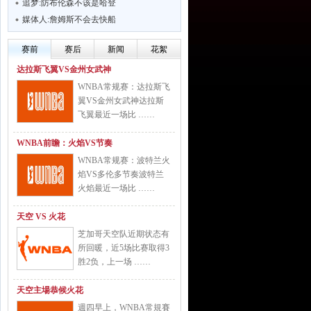
追梦:防布伦森不该是哈登
媒体人:詹姆斯不会去快船
赛前
赛后
新闻
花絮
达拉斯飞翼VS金州女武神
WNBA常规赛：达拉斯飞
翼VS金州女武神达拉斯
飞翼最近一场比 ……
WNBA前瞻：火焰VS节奏
WNBA常规赛：波特兰火
焰VS多伦多节奏波特兰
火焰最近一场比 ……
天空 VS 火花
芝加哥天空队近期状态有
所回暖，近5场比赛取得3
胜2负，上一场 ……
天空主場恭候火花
週四早上，WNBA常規賽