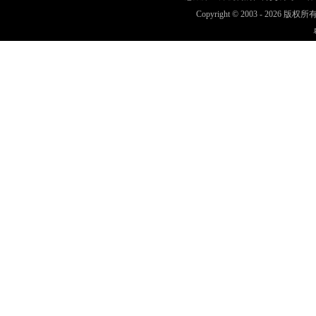
Copyright © 2003 -
2026 版权所有 w