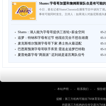
Shams:字母哥加盟和詹姆斯留队在是有可能的
今日，著名记者ShamsCharania在播客节目中谈
事有可能同时发生。主持人：如果湖人对扬尼斯感兴趣
Shams：湖人能为字母哥提供三首轮+薪金空间
05-2
追梦：特纳和字母有过节 他现在完全不想在雄鹿
05-1
麦克斯维尔预测字母哥下家:勇士热火最适配
05-1
巴恩斯预测字母哥联手库里:需送走追梦巴特勒
05-1
夏普炮轰字母“两面派”:迟到就是逼宫离队信号
05-1
-
本站声明
- -
联系我们
- -
报告错
提醒：第三方机构可能在7M体育宣传
您跟第三方机构的任何交易与7M