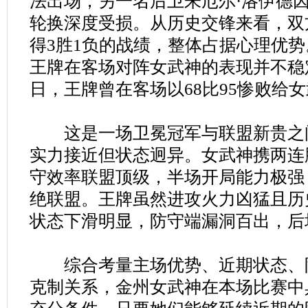
法出场，另一名后卫朱厄尔·洛伊德
轮换深度受损。从历史交锋来看，双
得3胜1负的战绩，整体占据心理优
王牌在客场对阵女武神的表现并不稳定—
日，王牌曾在客场以68比95惨败给女
这是一场卫冕冠军与联盟新贵之
实力接近但状态迥异。女武神携两连
守效率联盟顶级，半场开局能力极强
绝联盟。王牌虽然进攻火力凶猛且历
状态下滑明显，防守端漏洞百出，后
综合考量主场优势、近期状态、
克制关系，金州女武神在本场比赛中