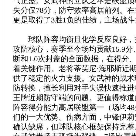
气正盛。女武神的立队之本是联盟顶
失分仅78分，防守效率高居前列。
更是取得了3胜1负的佳绩，主场战
球队阵容均衡且化学反应良好，控
攻防核心，赛季至今场均贡献15.9分、
断和1.0次封盖的全面数据，在得分
着关键作用。老将蒂芙尼·海耶斯近
供了稳定的火力支援。女武神的战术
防转换，擅长利用对手失误快速推进
王牌近期防守端的问题。更值得称道
阵容得分能力高居联盟第一（场均4
们的一大优势。伤病方面，中锋伊莉
确认缺席，但球队核心框架保持完整