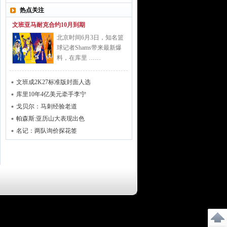
热点关注
文班亚马耐克合约10月到期
北京时间6月3日，知名篮
球记者Shams带来最新爆
料，在库里 ……
文班成2K27标准版封面人选
库里10年4亿美元牵手李宁
戈贝尔：马刺经验老道
帕森斯:亚历山大表现出色
名记：两队询价探花签