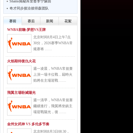
Shams揭秘库里签李宁缘由
奇才同步接洽彼得森团队
赛前
赛后
新闻
花絮
WNBA前瞻:梦想VS王牌
北京时间8月4日上午7点
30分，2026赛季WNBA常
规赛将 ……
火焰期待復仇火花
週一凌晨，WNBA常規賽
上演一場卡位戰，屆時火
焰將在主場迎戰 ……
飛翼主場盼滅陽光
週一清早，WNBA常規賽
繼續進行，飛翼將坐鎮主
場迎戰陽光，後 ……
金州女武神 VS 多伦多节奏
北京时间8月3日08:30，