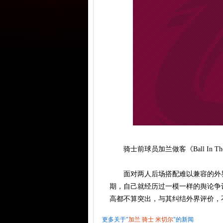
骑士前球员加兰做客《Ball In T
面对两人后场搭配难以兼容的外界
期，自己就经历过一模一样的舆论争
高都不算突出，与其纠结外界评价，
更多关于"
加兰
骑士
米切尔
"的新闻