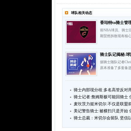
球队相关动态
香珀特to骑士管
前NBA球员、骑士
期贸然拆散现有核心
骑士队记揭秘:
据骑士随队记者Chr
原本准备了多套备选
骑士内部现分歧:多名高管反对
骑士记者:詹姆斯极可能回骑士
麦坎茨力挺米切尔:不仅是联盟前
美记警告骑士:被横扫只是开始
骑士总裁：米切尔会留队 坚信