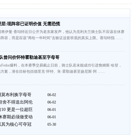
理层:现阵容已证明价值 无需恐慌
旧将伊曼·香珀特近日公开为老东家发声，他认为克利夫兰骑士队不应该在休赛
阵容，而是应该“再给一年时间”去验证这套班底的真实上限。香珀特指 ……
球队曾问价怀特霍勒迪甚至字母哥
isFedor爆料，在本赛季交易截止日前，骑士队若未能成功引进詹姆斯·哈登，
方案，潜在目标包括德里克·怀特、朱·霍勒迪甚至扬尼斯·阿 ……
用莫布利换字母哥
06-02
 但舍不得送出阿伦
06-02
10 更是一位超巨
06-01
 休赛期必须做变动
06-01
以其为核心可夺冠
05-30