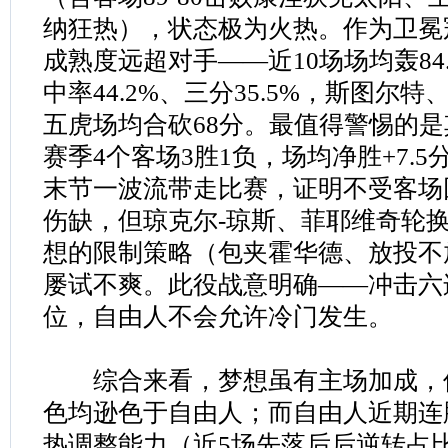
纳狂热），状态极为火热。作为卫冕
成熟度远超对手——近10场场均轰84.
中率44.2%、三分35.5%，斯图尔
五虎场均合砍68分。最值得警惕的
赛季4个客场3胜1负，场均净胜+7.
末节一波流带走比赛，证明不受客场
伤缺，但琼克尔-琼斯、菲耶维奇轮
想的限制策略（包夹霍华德、放投不
屡试不爽。此役战意明确——冲击六
位，自由人不会允许冷门发生。
综合来看，梦想虽有主场加成，
色均逊色于自由人；而自由人近期连
热调整能力（近5场先落后后逆转占比