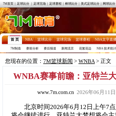
7M首页
|
足球比分
|
足球完场
|
足球赛程
|
棒球比分
|
美式足球比分
|
网球比分
首 页
NBA
篮球比分
篮球完场
篮球赛程
NBA文字直
7M制造
赛前分析
赛后报道
新闻流言
花絮花边
NBA 技术统
您现在的位置：
7M篮球新闻
>
WNBA
> 正文
WNBA赛事前瞻：亚特兰大
www.7m.com.cn
2026年06月11
北京时间2026年6月12日上午7点
将会继续进行，亚特兰大梦想将会主