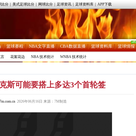
球比分
|
美式足球比分
|
网球比分
|
足球资讯
|
足球资料库
|
APP下载
场
篮球赛程
NBA文字直播
CBA数据直播
篮球资料库
篮球情报
流言
花絮花边
NBA 技术统计
WNBA 技术统计
克斯可能要搭上多达3个首轮签
m.com.cn
2026年06月16日 来源：7M制造