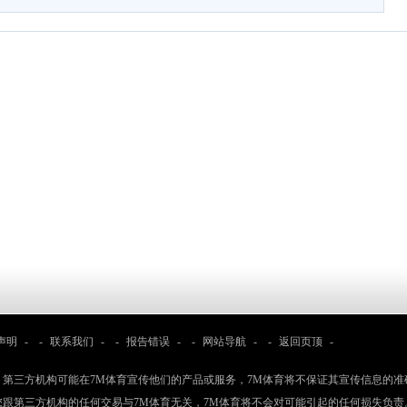
声明
- -
联系我们
- -
报告错误
- -
网站导航
- -
返回页顶
-
：第三方机构可能在7M体育宣传他们的产品或服务，7M体育将不保证其宣传信息的准
您跟第三方机构的任何交易与7M体育无关，7M体育将不会对可能引起的任何损失负责