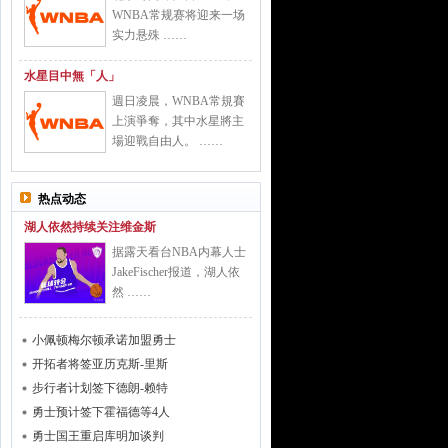
WNBA常规赛将迎来一场
实力悬殊 ……
水星目中無「人」
週日凌晨，WNBA常規賽
上演爭奪，其中水星將主
場迎戰自由人。 ……
热点动态
湖人依然持续关注维金斯
据露天看台NBA内幕人士
JakeFischer报道，湖人依
然 ……
小佩顿梅尔顿承诺加盟勇士
开拓者将签亚历克斯-里斯
步行者计划签下德朗-赖特
勇士预计签下霍福德等4人
勇士国王重启库明加谈判