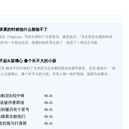
文班累的时候他什么都做不了
在《Nightcap》节目中谈到了文班亚马。夏普表示："当文班亚马累的时候，
作为一个前运动员，我看到他开局太拼了，他进了一球后立马跑 ……
不起&玻璃心 像个长不大的小孩
尼克·杨在节目中谈到了文班亚马总决赛结束后未握手致意。尼克·杨表示："咱
这人太玻璃心、像个长不大的小孩。所有人都一味护着他，就因为他赛后 ……
尚帕尼&找中锋
06-16
该被停赛两场
06-16
否则履历有个星号
06-16
会瞄着击败他们
06-16
经造犯规与打唐斯
06-16