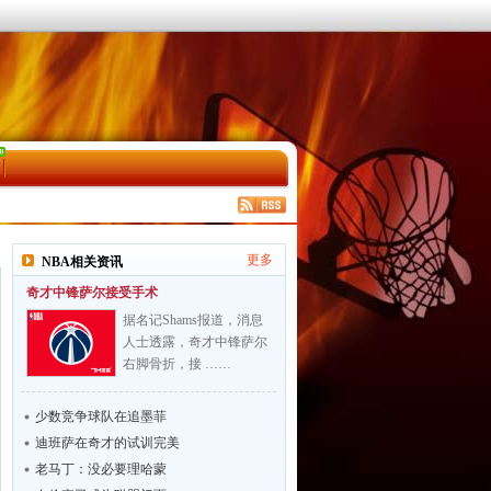
更多
NBA相关资讯
奇才中锋萨尔接受手术
据名记Shams报道，消息
人士透露，奇才中锋萨尔
右脚骨折，接 ……
少数竞争球队在追墨菲
迪班萨在奇才的试训完美
老马丁：没必要理哈蒙