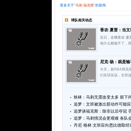
更多关于"
马刺
福克斯
"的新闻
球队相关动态
香农·夏普：当
近日，名嘴香农·夏普
他什么都做不了，我
尼克·杨：就是输
今天，前NBA球员
们实话实说，文班
铁林：马刺无需改变太多 留下
追梦：文班被激出脏动作可能应
追梦谈福克斯：除非以后夺冠 
追梦：马刺情况会更艰难 各队
丹尼·格林:文班应向恩比德取