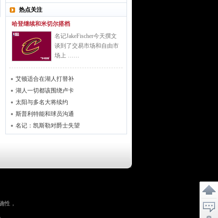
热点关注
哈登继续和米切尔搭档
名记JakeFischer今天撰文
谈到了交易市场和自由市
场上 ……
艾顿适合在湖人打替补
湖人一切都该围绕卢卡
太阳与多名大将续约
斯普利特能和球员沟通
名记：凯斯勒对爵士失望
确性，
。