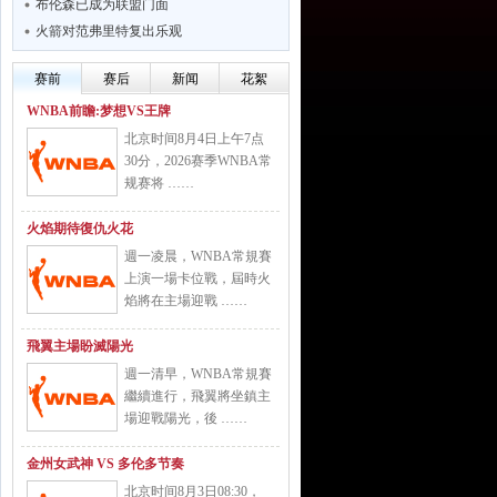
布伦森已成为联盟门面
火箭对范弗里特复出乐观
赛前
赛后
新闻
花絮
WNBA前瞻:梦想VS王牌
北京时间8月4日上午7点
30分，2026赛季WNBA常
规赛将 ……
火焰期待復仇火花
週一凌晨，WNBA常規賽
上演一場卡位戰，屆時火
焰將在主場迎戰 ……
飛翼主場盼滅陽光
週一清早，WNBA常規賽
繼續進行，飛翼將坐鎮主
場迎戰陽光，後 ……
金州女武神 VS 多伦多节奏
北京时间8月3日08:30，