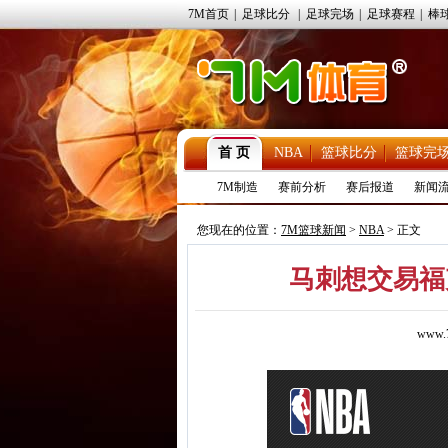
7M首页
|
足球比分
|
足球完场
|
足球赛程
|
棒
首 页
NBA
篮球比分
篮球完
7M制造
赛前分析
赛后报道
新闻
您现在的位置：
7M篮球新闻
>
NBA
> 正文
马刺想交易福
www.7