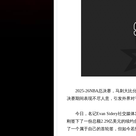
2025-26NBA总决赛，马刺大比
决赛期间表现不尽人意，引发外界对
今日，名记Evan Sidery社
刚签下了一份总额2.29亿美元的续
了一个属于自己的首轮签，但如今若