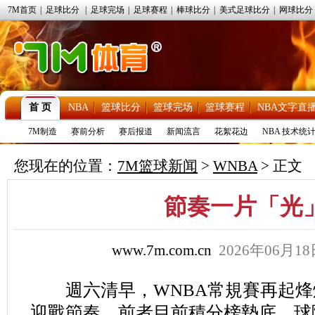
7M首页
|
足球比分
|
足球完场
|
足球赛程
|
棒球比分
|
美式足球比分
|
网球比分
首 页
NBA
篮球比分
篮球完场
篮球赛程
NBA文字直
7M制造
赛前分析
赛后报道
新闻流言
花絮花边
NBA 技术统
您现在的位置：
7M篮球新闻
>
WNBA
> 正文
節奏一片「光
www.7m.com.cn
2026年06月1
週六清早，WNBA常規賽再起烽
迎戰節奏，前者目前積分榜墊底，球