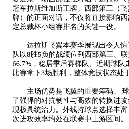
冠军拉斯维加斯王牌。西部第三（飞
牌）的正面对话，不仅将直接影响西
定总裁杯小组赛排名的关键一役。
达拉斯飞翼本赛季展现出令人惊
队以8胜5负的战绩位列西部第三、
66.7%，稳居季后赛梯队。近期球队
比赛拿下3场胜利，整体竞技状态处
主场优势是飞翼的重要筹码。 球
了强悍的对抗韧性与高效的转换进攻
现极具统治力。外线持球点选择丰富
次进攻效率均处在联赛中上游区间。