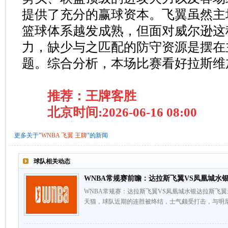
提供了充分的赢球资本。飞翼虽然主
篮球体系越发成熟，但面对威尔逊这
力，缺少与之匹配的防守资源是摆在
题。综合分析，本场比赛看好拉斯维
推荐：王牌客胜
北京时间:2026-06-16 08:00
更多关于"
WNBA
飞翼
王牌
"的新闻
球队相关动态
WNBA常规赛前瞻：达拉斯飞翼VS凤凰城水
WNBA常规赛：达拉斯飞翼VS凤凰城水银达拉斯飞翼最
天猫，球队近期的连胜被终结，士气颇受打击，与明尼