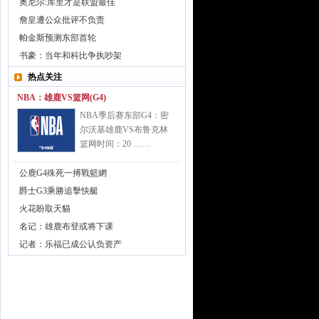
奥尼尔:库里才是联盟最佳
詹皇遭公众批评不负责
帕金斯预测东部首轮
书豪：当年和科比争执吵架
热点关注
NBA：雄鹿VS篮网(G4)
NBA季后赛东部G4：密
尔沃基雄鹿VS布鲁克林
篮网时间：20 ……
公鹿G4殊死一搏戰籃網
爵士G3乘勝追擊快艇
火花盼取天貓
名记：雄鹿布登或将下课
记者：乐福已成公认负资产