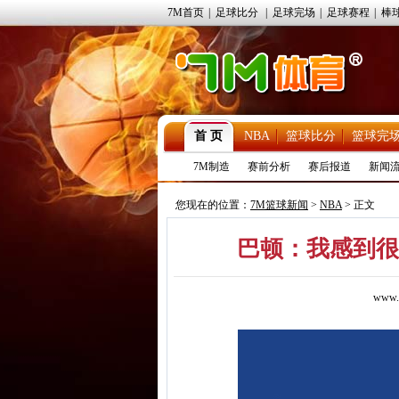
7M首页
|
足球比分
|
足球完场
|
足球赛程
|
棒
首 页
NBA
篮球比分
篮球完
7M制造
赛前分析
赛后报道
新闻
您现在的位置：
7M篮球新闻
>
NBA
> 正文
巴顿：我感到很
www.