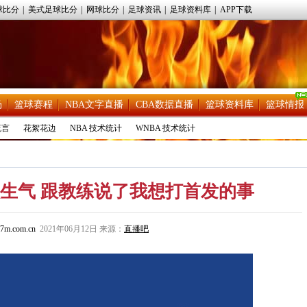
球比分
|
美式足球比分
|
网球比分
|
足球资讯
|
足球资料库
|
APP下载
场
篮球赛程
NBA文字直播
CBA数据直播
篮球资料库
篮球情报
流言
花絮花边
NBA 技术统计
WNBA 技术统计
生气 跟教练说了我想打首发的事
7m.com.cn
2021年06月12日 来源：
直播吧