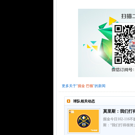
更多关于"
掘金
巴顿
"的新闻
球队相关动态
莫里斯：我们打
掘金今日102-11
斯：“我们打得很努