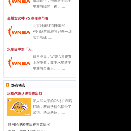
繼續進行，飛翼將坐鎮主
場迎戰陽光，後 ……
金州女武神 VS 多伦多节奏
北京时间8月3日08:30，
WNBA常规赛将迎来一场
实力悬殊 ……
水星目中無「人」
週日凌晨，WNBA常規賽
上演爭奪，其中水星將主
場迎戰自由人。 ……
热点动态
沃格尔确认波普将出战
湖人和太阳的G6将在稍后
打响，赛前沃格尔接受了
采访。谈及两位 ……
篮网经理谈季后赛售票情况