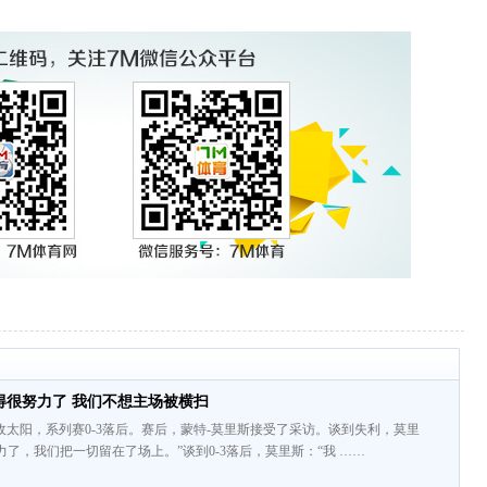
得很努力了 我们不想主场被横扫
6不敌太阳，系列赛0-3落后。赛后，蒙特-莫里斯接受了采访。谈到失利，莫里
力了，我们把一切留在了场上。”谈到0-3落后，莫里斯：“我 ……