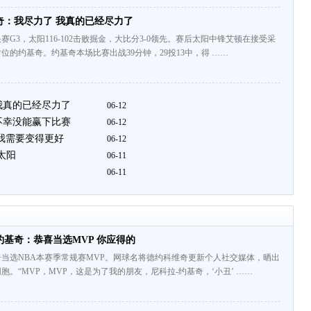
奇：我尽力了 我真的已经尽力了
G3，太阳116-102击败掘金，大比分3-0领先。赛后太阳中锋艾顿在接受采
位的约基奇。约基奇本场比赛出战39分钟，29投13中，得 ……
我真的已经尽力了
06-12
不幸没能赢下比赛
06-12
 我需要变得更好
06-12
太阳
06-11
06-11
基奇：恭喜当选MVP 你应得的
当选NBA本赛季常规赛MVP。网球名将德约科维奇更新个人社交媒体，晒出
胞。“MVP，MVP，这是为了我的朋友，尼科拉-约基奇，‘小丑’ ……