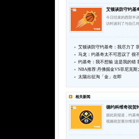
艾顿谈防守约基
今日结束的西部半决赛
访时谈到了与自己对
艾顿谈防守约基奇：我尽力了 
马龙：约基奇太不可思议了 很
约基奇：我不想输 这是我的错
NBA推荐:丹佛掘金VS菲尼克斯
太陽出征淘「金」在即
相关新闻
德约科维奇祝贺约
据此前报道，约基奇
视频祝贺塞尔维亚同