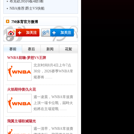
布克砍28分6板4助1断
NBA推荐:爵士VS快船
7M体育官方微博
加关注
加关注
赛前
赛后
新闻
花絮
WNBA前瞻:梦想VS王牌
北京时间8月4日上午7点
30分，2026赛季WNBA常
规赛将 ……
火焰期待復仇火花
週一凌晨，WNBA常規賽
上演一場卡位戰，屆時火
焰將在主場迎戰 ……
飛翼主場盼滅陽光
週一清早，WNBA常規賽