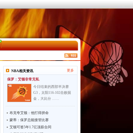
更多
NBA相关资讯
保罗：艾顿非常无私
今日结束的西部半决赛
G3，太阳116-102击败掘
金，大比分 ……
布克夸艾顿：他打得拼命
蒙蒂：保罗总能接管比赛
艾顿可签5年1.7亿顶薪合同