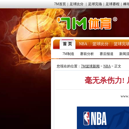
7M首页
|
足球比分
|
足球完场
|
足球赛程
|
棒
首 页
NBA
篮球比分
篮球完
7M制造
赛前分析
赛后报道
新闻
您现在的位置：
7M篮球新闻
>
NBA
> 正文
毫无杀伤力!
www.