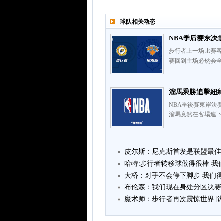
球队相关动态
NBA季后赛东决
步行者上一场比赛客场
赛回到主场必然会全
溜馬乘勝追擊紐約
NBA季後賽東岸決
溜馬竟然在客場連下
皮尔斯：尼克斯首发是联盟最佳
哈特:步行者转移球做得很棒 
大桥：对手不会停下脚步 我们
布伦森：我们现在身处分区决赛
魔术师：步行者再次震惊世界 