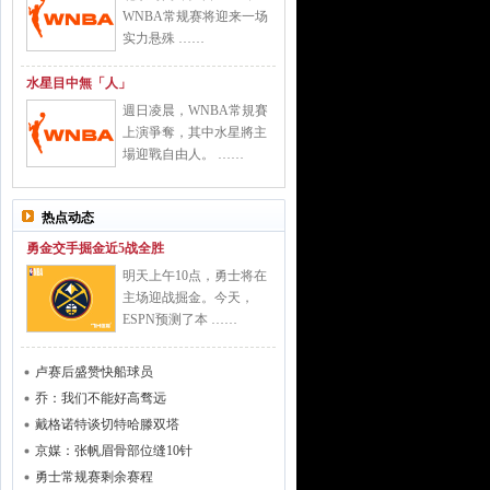
WNBA常规赛将迎来一场
实力悬殊 ……
水星目中無「人」
週日凌晨，WNBA常規賽
上演爭奪，其中水星將主
場迎戰自由人。 ……
热点动态
勇金交手掘金近5战全胜
明天上午10点，勇士将在
主场迎战掘金。今天，
ESPN预测了本 ……
卢赛后盛赞快船球员
乔：我们不能好高骛远
戴格诺特谈切特哈滕双塔
京媒：张帆眉骨部位缝10针
勇士常规赛剩余赛程