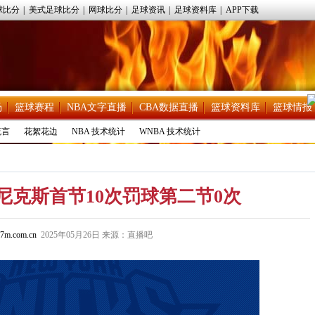
球比分
|
美式足球比分
|
网球比分
|
足球资讯
|
足球资料库
|
APP下载
场
篮球赛程
NBA文字直播
CBA数据直播
篮球资料库
篮球情报
流言
花絮花边
NBA 技术统计
WNBA 技术统计
 尼克斯首节10次罚球第二节0次
7m.com.cn
2025年05月26日 来源：直播吧