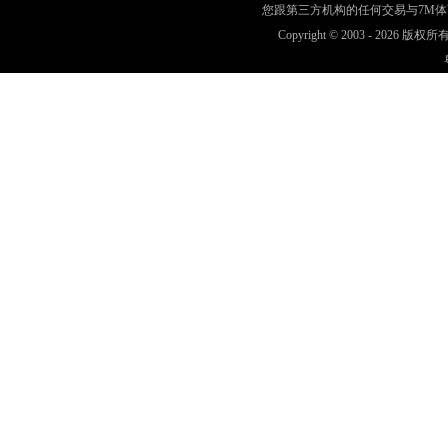
您跟第三方机构的任何交易与7M
Copyright © 2003 -
2026 版权所有 w