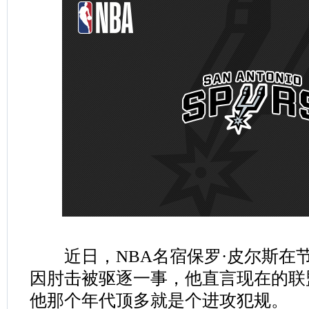
近日，NBA名宿保罗·皮尔斯在
因肘击被驱逐一事，他直言现在的联
他那个年代顶多就是个进攻犯规。