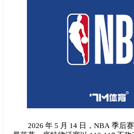
2026 年 5 月 14 日，NBA 