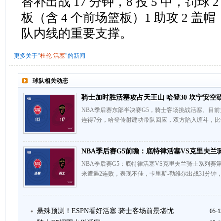
替补出战 17 分钟，8 投 5 中，罚球 2 
板（含 4 个前场篮板）1 助攻 2 盖帽
队内线的重要支撑。
更多关于"
杜伦
活塞
"的新闻
球队相关动态
骑士加时胜活塞攻占天王山 哈登30 坎宁安空砍
NBA季后赛东部半决赛G5，骑士客场挑战活塞。目前
连得7分，哈登传射建功带队回应，双方陷入缠斗，比
NBA季后赛G5前瞻：底特律活塞VS克里夫兰
NBA季后赛G5：底特律活塞VS克里夫兰骑士系列赛第4
来遭遇2连败，表现不佳，卡里斯-勒维尔出战31分钟，
悬殊预测！ESPN看好活塞 骑士客场前景堪忧
05-1