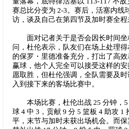
量落幕，底特律活塞以 113-117 
赛总比分变为 2-3。赛后，活塞内
访，谈及自己在第四节及加时赛全程
面对记者关于是否会因长时间坐
问，杜伦表示，队友们在场上处理得
的保罗・里德准备充分，打出了高效
赢球，他个人完全可以接受这样的安
愿取胜，但杜伦强调，全队需要及时
入到接下来的客场比赛中。
本场比赛，杜伦出战 25 分钟，5 投
球 4 中 3，贡献 9 分 5 篮板 4 助
平，末节与加时未获出场机会。而保