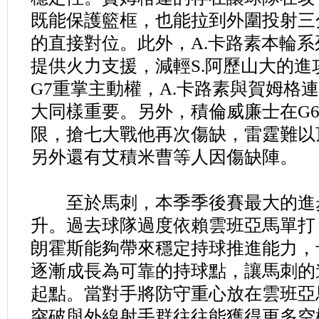
既能保護籃框，也能拉到外圍投射三
的直接對位。此外，A.卡路素本輪
提供火力支援，減輕S.阿歷山大的
G7重掌主動權，A.卡路素與賀姆格連
大同樣重要。另外，積倫威廉士在G
限，搶七大戰他再次傷缺，雷霆難以
另外還有艾積米曹等人因傷缺陣。
至於馬刺，本季季後賽最大的進
升。過去球隊過度依賴雲班亞馬單打
朗霍斯能夠帶來穩定持球推進能力，
逐漸成長為可靠的持球點，讓馬刺的
起點。當對手將防守重心放在雲班亞
突破與外線射手群往往能獲得更多空