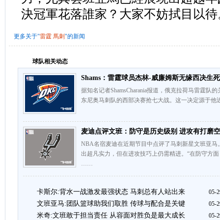
決冠軍花落誰家？大家不妨拭目以待
更多关于"
雷霆
馬刺
"的新闻
球队相关动态
Shams：雷霆球员杰林-威廉姆斯无缘西决生
据知名记者ShamsCharania报道，俄克拉荷马雷
东尼奥马刺队的西部决赛抢七大战。这一决定源于他近
麦迪点评文班：防守是历史级别 进攻有打磨
NBA名宿麦迪在近期节目中点评了马刺新星文班亚马
出超凡实力，但在进攻技巧上仍需精进。“在防守方
……
卡斯尔:背水一战激发最强状态 马刺总有人站出来
05-2
文班亚马:团队篮球助我们取胜 传球与配合是关键
05-2
米奇:文班敢于担当责任 从容面对胜负是最大成长
05-2