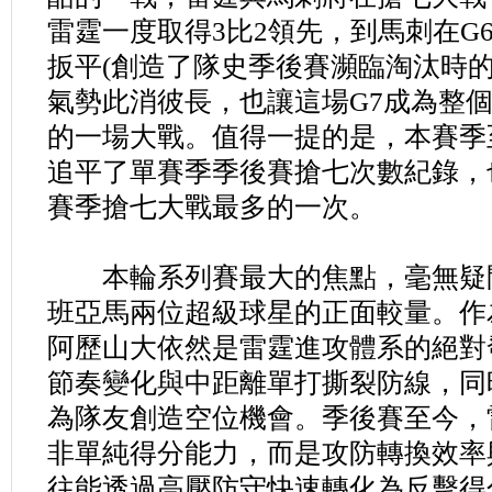
雷霆一度取得3比2領先，到馬刺在G6
扳平(創造了隊史季後賽瀕臨淘汰時的
氣勢此消彼長，也讓這場G7成為整
的一場大戰。值得一提的是，本賽季
追平了單賽季季後賽搶七次數紀錄，也
賽季搶七大戰最多的一次。
本輪系列賽最大的焦點，毫無疑問
班亞馬兩位超級球星的正面較量。作
阿歷山大依然是雷霆進攻體系的絕對
節奏變化與中距離單打撕裂防線，同
為隊友創造空位機會。季後賽至今，
非單純得分能力，而是攻防轉換效率
往能透過高壓防守快速轉化為反擊得