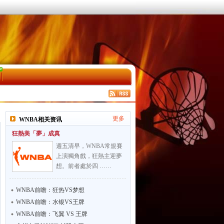
更多
WNBA相关资讯
狂熱美「夢」成真
週五清早，WNBA常規賽
上演獨角戲，狂熱主迎夢
想。前者處於四 ……
WNBA前瞻：狂热VS梦想
WNBA前瞻：水银VS王牌
WNBA前瞻：飞翼 VS 王牌