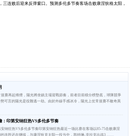
，三连败后迎来反弹窗口。预测多伦多节奏客场击败康涅狄格太阳，
明
常規賽再起烽煙，陽光將坐鎮主場迎戰節奏，前者目前積分榜墊底，球隊競爭
優勢可言的陽光是役難逃一劫。由於外線手感冰冷，陽光上仗常規賽不敵奇異
瞻：印第安纳狂热VS多伦多节奏
第安纳狂热VS多伦多节奏印第安纳狂热最近一场比赛在客场以85-75击败康涅
的连胜还在继续，与康涅狄克太阳一役当中，凯特琳-克拉克出战3 ……