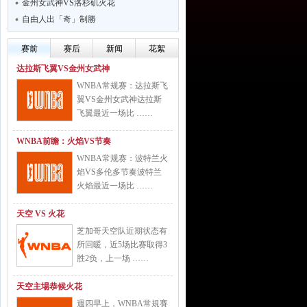
金州女武神VS洛杉矶火花
自由人出「奇」制勝
赛前
赛后
新闻
花絮
达拉斯飞翼VS金州女武神
WNBA常规赛：达拉斯飞
翼VS金州女武神达拉斯
飞翼最近一场比 ……
WNBA前瞻：火焰VS节奏
WNBA常规赛：波特兰火
焰VS多伦多节奏波特兰
火焰最近一场比 ……
天空 VS 火花
芝加哥天空队近期状态有
所回暖，近5场比赛取得3
胜2负，上一场 ……
天空主場恭候火花
週四早上，WNBA常規賽