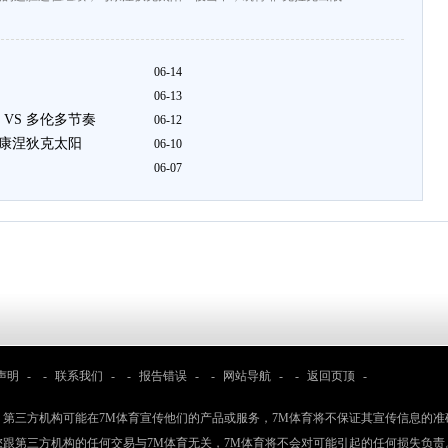
06-14
06-13
VS 多伦多节奏
06-12
s康涅狄克太阳
06-10
06-07
声明
- -
联系我们
- -
报告错误
- -
网站导航
- -
返回页顶
-
：第三方机构可能在7M体育宣传他们的产品或服务，7M体育将不保证其宣传信息的准
您跟第三方机构的任何交易与7M体育无关，7M体育将不会对可能引起的任何损失负责