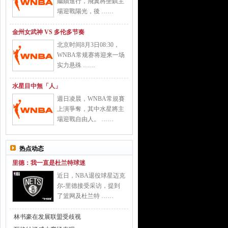
繼續進行，飛翼將坐鎮主
場迎戰陽光，後 ……
金州女武神 VS 多伦多节奏
北京时间8月3日08:30，
WNBA常规赛将迎来一场
实力悬殊 ……
水星目中無「人」
週日凌晨，WNBA常規賽
上演爭奪，其中水星將主
場迎戰自由人。 ……
热点动态
里德：我一直是杜兰特球迷
近日，NBA退役球星迈克
尔-里德接受采访，提到
了篮网及杜兰特 ……
林书豪在发展联盟受歧视