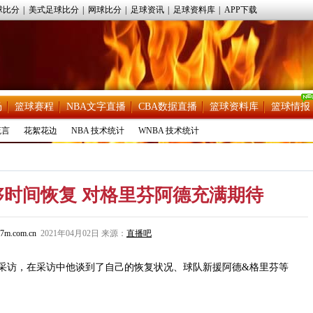
球比分
|
美式足球比分
|
网球比分
|
足球资讯
|
足球资料库
|
APP下载
场
篮球赛程
NBA文字直播
CBA数据直播
篮球资料库
篮球情报
流言
花絮花边
NBA 技术统计
WNBA 技术统计
够时间恢复 对格里芬阿德充满期待
7m.com.cn
2021年04月02日 来源：
直播吧
访，在采访中他谈到了自己的恢复状况、球队新援阿德&格里芬等