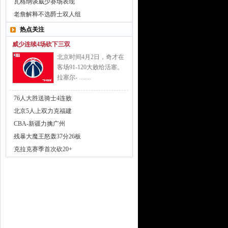
瓦格纳谈威少赛场表现
老詹解释不选爵士双人组
热点关注
威少连续4场砍下三双
北京时间4月2日，奇才在
客场91-120大败给活塞。
拉塞尔- ……
76人大胜送骑士4连败
北京5人上双力克福建
CBA-新疆力擒广州
残暴大魔王怒轰37分26板
克拉克赛季首次砍20+