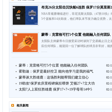
布克26分太阳击沉快船6连胜 保罗17分莫里斯2
NBA常规赛继续进行，菲尼克斯太阳队（47胜10负）
5个篮板和14次助攻，他们率队末节发力确立优势，太阳队
蒙蒂：克雷格可打5个位置 他能融入任何团队
太阳队主帅蒙蒂今日接受采访时谈到了交易截止日之
应任何球队，能迎回一位了解球队的球员非常好，能
……
蒙蒂：克雷格可打5个位置 他能融入任何团队
02-1
霍勒迪：保罗是最好控卫 能向他学习是我的福气
02-1
蒙蒂谈大胜雄鹿：这场胜利能帮我们建立信心
02-1
19助攻!保罗欢庆里程碑疯狂喂饼 艾顿27+7立大功
02-1
太阳7人上双狂胜雄鹿 保罗17+7+19字母哥14中5
02-1
相关新闻