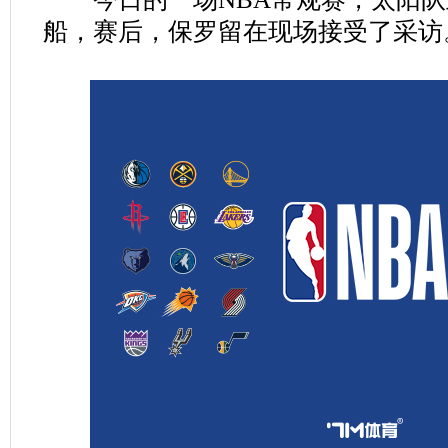
船，赛后，保罗留在现场接受了采访