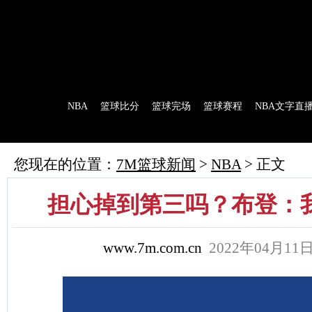
7M首页
|
足球比分
|
足球完场
|
足球赛程
|
棒球比分
|
美式足球比分
|
网球比分
首 页
NBA
篮球比分
篮球完场
篮球赛程
NBA文字直
7M制造
赛前分析
赛后报道
新闻流言
花絮花边
NBA 技术统
您现在的位置：
7M篮球新闻
>
NBA
> 正文
担心掉到第三吗？布登：
www.7m.com.cn
2022年04月11